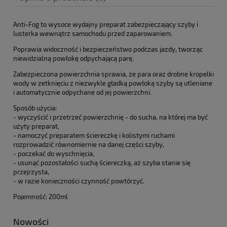
Anti-Fog to wysoce wydajny preparat zabezpieczający szyby i
lusterka wewnątrz samochodu przed zaparowaniem.
Poprawia widoczność i bezpieczeństwo podczas jazdy, tworząc
niewidzialną powłokę odpychającą parę.
Zabezpieczona powierzchnia sprawia, że para oraz drobne kropelki
wody w zetknięciu z niezwykle gładką powłoką szyby są utleniane
i automatycznie odpychane od jej powierzchni.
Sposób użycia:
- wyczyścić i przetrzeć powierzchnię - do sucha, na której ma być
użyty preparat,
- namoczyć preparatem ściereczkę i kolistymi ruchami
rozprowadzić równomiernie na danej części szyby,
- poczekać do wyschnięcia,
- usunąć pozostałości suchą ściereczką, aż szyba stanie się
przejrzysta,
- w razie konieczności czynność powtórzyć.
Pojemność: 200ml
Nowości