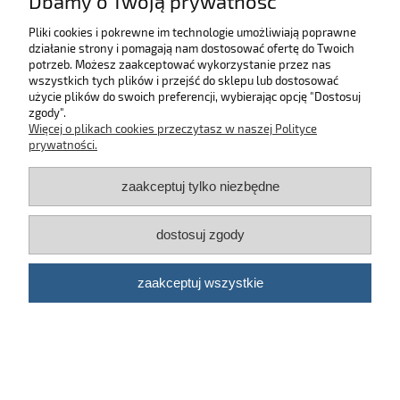
Dbamy o Twoją prywatność
do koszyka
Pliki cookies i pokrewne im technologie umożliwiają poprawne
działanie strony i pomagają nam dostosować ofertę do Twoich
SKLEP
potrzeb. Możesz zaakceptować wykorzystanie przez nas
wszystkich tych plików i przejść do sklepu lub dostosować
użycie plików do swoich preferencji, wybierając opcję "Dostosuj
MOJE KONTO
zgody".
Więcej o plikach cookies przeczytasz w naszej Polityce
KONTAKT
prywatności.
zaakceptuj tylko niezbędne
BĄDŹ NA BIEŻĄCO!
dostosuj zgody
Kosmetyki samochodowe Automotive Care
©
2026 | Platforma
Shoper
zaakceptuj wszystkie
pokaż pełną wersję strony