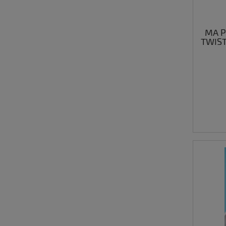
MA Pr
TWIST
m
os
po