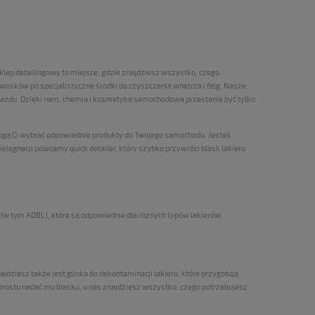
lep detailingowy to miejsce, gdzie znajdziesz wszystko, czego
wosków po specjalistyczne środki do czyszczenia wnętrza i felg. Nasze
jazdu. Dzięki nam, chemia i kosmetyka samochodowa przestanie być tylko
omogą Ci wybrać odpowiednie produkty do Twojego samochodu.
Jesteś
lęgnacji polecamy quick detailer, który szybko przywróci blask lakieru
(w tym ADBL), które są odpowiednie dla różnych typów lakierów,
dziesz także jest glinka do dekontaminacji lakieru, które przygotują
 prostu nadać mu blasku, u nas znajdziesz wszystko, czego potrzebujesz.