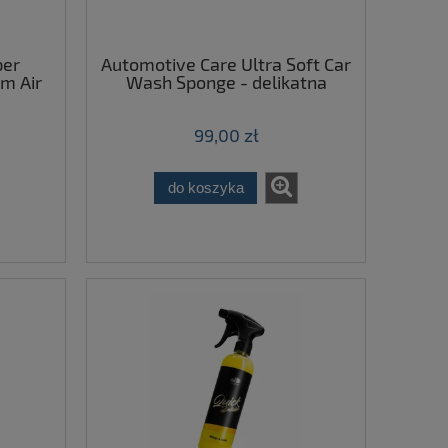
per
Automotive Care Ultra Soft Car
m Air
Wash Sponge - delikatna
ator -
gąbka do mycia samochodu
473 ml
99,00 zł
do koszyka