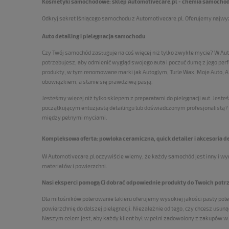
Kosmetyki samochodowe: sklep Automotivecare.pl - chemia samochodo
Odkryj sekret lśniącego samochodu z Automotivecare.pl. Oferujemy najwyżs
Auto detailing i pielęgnacja samochodu
Czy Twój samochód zasługuje na coś więcej niż tylko zwykłe mycie? W Aut
potrzebujesz, aby odmienić wygląd swojego auta i poczuć dumę z jego perf
produkty, w tym renomowane marki jak Autoglym, Turle Wax, Moje Auto, 
obowiązkiem, a stanie się prawdziwą pasją.
Jesteśmy więcej niż tylko sklepem z preparatami do pielęgnacji aut. Jes
początkującym entuzjastą detailingu lub doświadczonym profesjonalistą? U 
między pełnymi myciami.
Kompleksowa oferta: powłoka ceramiczna, quick detailer i akcesoria d
W Automotivecare.pl oczywiście wiemy, że każdy samochód jest inny i wym
materiałów i powierzchni.
Nasi eksperci pomogą Ci dobrać odpowiednie produkty do Twoich potrze
Dla miłośników polerowanie lakieru oferujemy wysokiej jakości pasty poler
powierzchnię do dalszej pielęgnacji. Niezależnie od tego, czy chcesz usu
Naszym celem jest, aby każdy klient był w pełni zadowolony z zakupów 