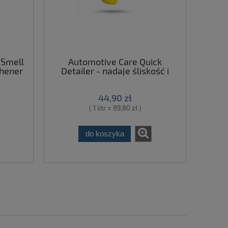
 Smell
Automotive Care Quick
shener
Detailer - nadaje śliskość i
-
blask lakierowi 500ml
473 ml
44,90 zł
( 1 litr = 89,80 zł )
do koszyka