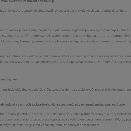
wa i akcesorium dla auto detailingu
zej jakości preparaty do pielęgnacji i akcesoria dla prawdziwych pasjonatów detailingu.
omotivecare.pl wierzymy, że każdy pojazd może wyglądać jak nowy, a nawet lepiej! Nasz sk
ekcyjnego stanu. O
ferujemy szeroki wybór preparatów do pielęgnacji auta, od szamponów i 
ADBL czy Shiny Garage, gwarantują kompleksową pielęgnację każdego elementu Twojego po
teśmy zespołem doświadczonych detailerów, którzy z chęcią podzielą się swoją wiedzą i p
nas jest wszystko, czego potrzebujesz, aby osiągnąć spektakularne efekty. Dla bieżącej pie
etailingowe
aga indywidualnego podejścia. Dlatego oferujemy szeroki wybór preparatów do detailingu 
b i udzielą cennych wskazówek, jak je stosować, aby osiągnąć najlepsze rezultaty.
skie i pady polerskie, które skutecznie usuną rysy i hologramy.
W naszym asortymencie znaj
nąć drobne rysy z lakieru, zabezpieczyć go przed szkodliwym działaniem promieni UV, czy po
w naszym sklepie i mógł cieszyć się pięknym i zadbanym samochodem.