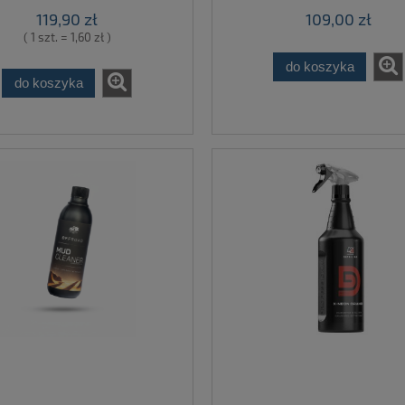
rozmiar L
119,90 zł
109,00 zł
( 1 szt. = 1,60 zł )
do koszyka
do koszyka
RO Hand Wash MF -
CARPRO Clarify PH2OBIC – płyn
rękawica z mikrofibry do
szyb z niewidzialną wycierac
mycia auta
500ml
79,90 zł
59,90 zł
iadom o dostępności
do koszyka