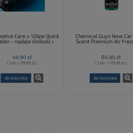
otive Care x 126pe Quick
Chemical Guys New Car
iler - nadaje śliskość i
Scent Premium Air Fre
lask lakierowi 500ml
& Odor Eliminator 
odświeżacz powietrza 
44,90 zł
84,90 zł
( 1 litr = 89,80 zł )
( 1 litr = 179,49 zł )
do koszyka
do koszyka