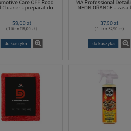
omotive Care OFF Road
MA Professional Detail
 Cleaner - preparat do
NEON ORANGE - zasa
a pojazdów terenowych,
płyn do felg i opon 
koncentrat 500ml
59,00 zł
37,90 zł
( 1 litr = 118,00 zł )
( 1 litr = 37,90 zł )
do koszyka
do koszyka