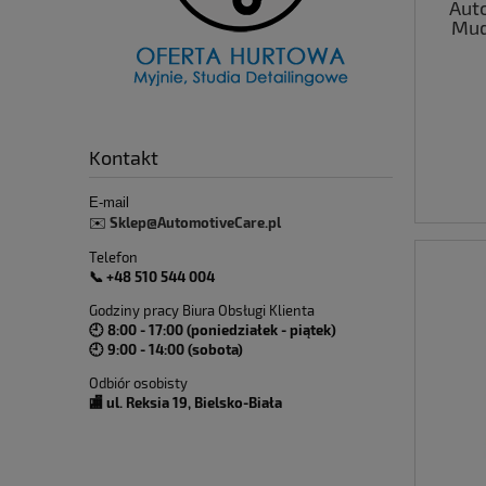
Aut
Mud
myci
Kontakt
E-mail
Sklep@AutomotiveCare.pl
✉️
Telefon
📞 +48 510 544 004
Godziny pracy Biura Obsługi Klienta
🕘 8:00 - 17:00 (poniedziałek - piątek)
🕘 9:00 - 14:00 (sobota)
Odbiór osobisty
🏬 ul. Reksia 19, Bielsko-Biała