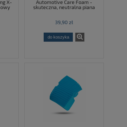
ing X-
Automotive Care Foam -
dowy
skuteczna, neutralna piana
1L
aktywna 500 ml
39,90 zł
do koszyka