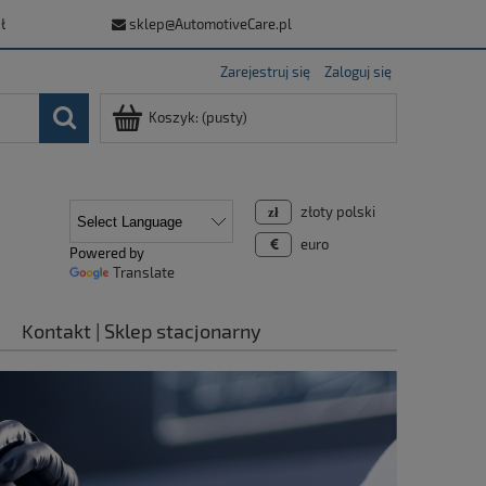
ł
sklep@AutomotiveCare.pl
Zarejestruj się
Zaloguj się
Koszyk:
(pusty)
złoty polski
euro
Powered by
Translate
Kontakt | Sklep stacjonarny