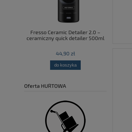
preparat
Fresso Ceramic Detailer 2.0 –
CARP
uwania
ceramiczny quick detailer 500ml
delikatna 
dchodów z
i 750ml
44,90 zł
do koszyka
pow
Oferta HURTOWA