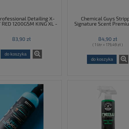
ofessional Detailing X-
Chemical Guys Strip
 RED 1200GSM KING XL -
Signature Scent Premiu
ikrofibra, ręcznik do
Freshener & Odor Elimin
uszania 60x90cm 70%
odświeżacz powietrza 
83,90 zł
84,90 zł
liester 30% poliamid
( 1 litr = 179,49 zł )
do koszyka
do koszyka