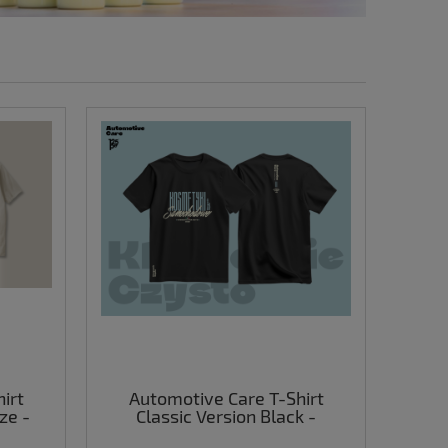
irt
Automotive Care T-Shirt
ze -
Classic Version Black -
ulka
wysokiej jakości koszulka