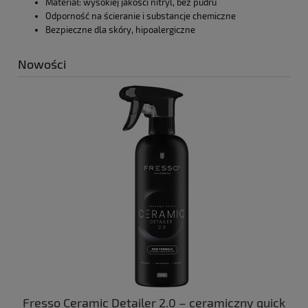
Materiał: wysokiej jakości nitryl, bez pudru
Odporność na ścieranie i substancje chemiczne
Bezpieczne dla skóry, hipoalergiczne
Nowości
ny
Fresso Ceramic Detailer 2.0 – ceramiczny quick
C