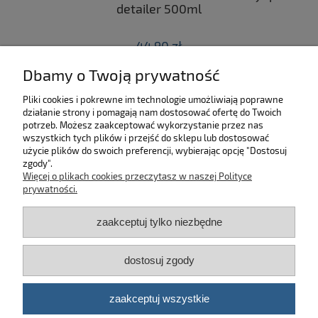
 z
detailer 500ml
44,90 zł
Dbamy o Twoją prywatność
do koszyka
Pliki cookies i pokrewne im technologie umożliwiają poprawne
działanie strony i pomagają nam dostosować ofertę do Twoich
SKLEP
potrzeb. Możesz zaakceptować wykorzystanie przez nas
wszystkich tych plików i przejść do sklepu lub dostosować
użycie plików do swoich preferencji, wybierając opcję "Dostosuj
MOJE KONTO
zgody".
Więcej o plikach cookies przeczytasz w naszej Polityce
KONTAKT
prywatności.
zaakceptuj tylko niezbędne
BĄDŹ NA BIEŻĄCO!
dostosuj zgody
Kosmetyki samochodowe Automotive Care
©
2026 | Platforma
Shoper
zaakceptuj wszystkie
pokaż pełną wersję strony