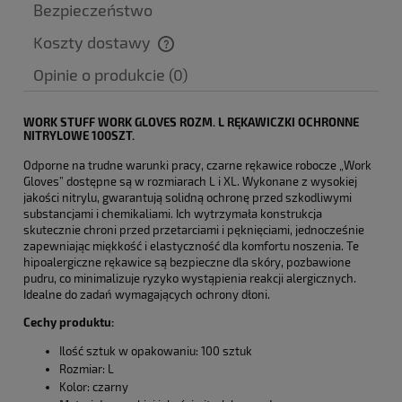
Bezpieczeństwo
Koszty dostawy
Cena nie zawiera ewentualnych kosztów płatności
Opinie o produkcie (0)
WORK STUFF WORK GLOVES ROZM. L RĘKAWICZKI OCHRONNE
NITRYLOWE 100SZT.
Odporne na trudne warunki pracy, czarne rękawice robocze „Work
Gloves” dostępne są w rozmiarach L i XL. Wykonane z wysokiej
jakości nitrylu, gwarantują solidną ochronę przed szkodliwymi
substancjami i chemikaliami. Ich wytrzymała konstrukcja
skutecznie chroni przed przetarciami i pęknięciami, jednocześnie
zapewniając miękkość i elastyczność dla komfortu noszenia. Te
hipoalergiczne rękawice są bezpieczne dla skóry, pozbawione
pudru, co minimalizuje ryzyko wystąpienia reakcji alergicznych.
Idealne do zadań wymagających ochrony dłoni.
Cechy produktu:
Ilość sztuk w opakowaniu: 100 sztuk
Rozmiar: L
Kolor: czarny