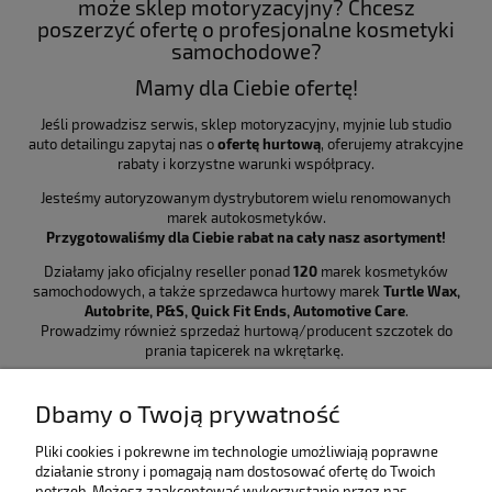
może sklep motoryzacyjny? Chcesz
poszerzyć ofertę o profesjonalne kosmetyki
samochodowe?
Mamy dla Ciebie ofertę!
Jeśli prowadzisz serwis, sklep motoryzacyjny, myjnie lub studio
auto detailingu zapytaj nas o
ofertę hurtową
, oferujemy atrakcyjne
rabaty i korzystne warunki współpracy.
Jesteśmy autoryzowanym dystrybutorem wielu renomowanych
marek autokosmetyków.
Przygotowaliśmy dla Ciebie rabat na cały nasz asortyment!
Działamy jako oficjalny reseller ponad
120
marek kosmetyków
samochodowych,
a także sprzedawca hurtowy marek
Turtle Wax
,
Autobrite, P&S, Quick Fit Ends, Automotive Care
.
Prowadzimy również sprzedaż hurtową/producent szczotek do
prania tapicerek na wkrętarkę.
Dbamy o Twoją prywatność
Pliki cookies i pokrewne im technologie umożliwiają poprawne
działanie strony i pomagają nam dostosować ofertę do Twoich
E-mail:
Sklep@AutomotiveCare.pl
potrzeb. Możesz zaakceptować wykorzystanie przez nas