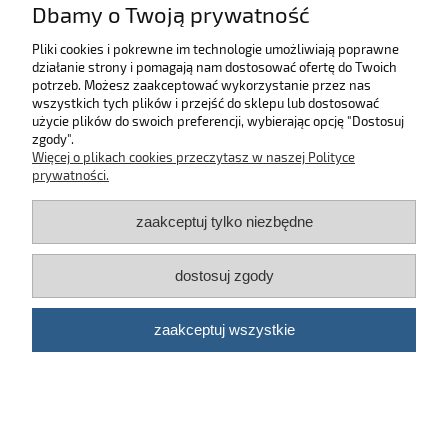
Dbamy o Twoją prywatność
do koszyka
Pliki cookies i pokrewne im technologie umożliwiają poprawne
działanie strony i pomagają nam dostosować ofertę do Twoich
potrzeb. Możesz zaakceptować wykorzystanie przez nas
wszystkich tych plików i przejść do sklepu lub dostosować
użycie plików do swoich preferencji, wybierając opcję "Dostosuj
zgody".
Więcej o plikach cookies przeczytasz w naszej Polityce
prywatności.
zaakceptuj tylko niezbędne
dostosuj zgody
zaakceptuj wszystkie
Good Stuff APC - Uniwersalny środek
czyszczący 1L
39,90 zł