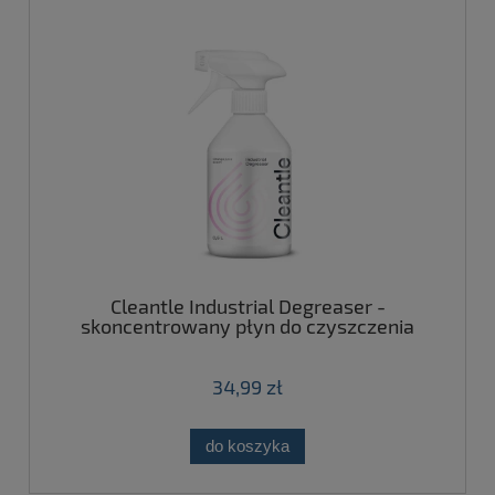
Cleantle Industrial Degreaser -
skoncentrowany płyn do czyszczenia
tłustych powierzchni 500ml
34,99 zł
do koszyka