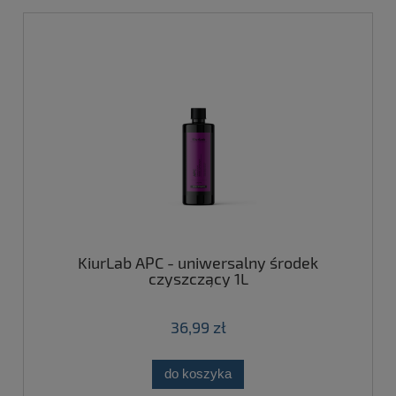
KiurLab APC - uniwersalny środek
czyszczący 1L
36,99 zł
do koszyka