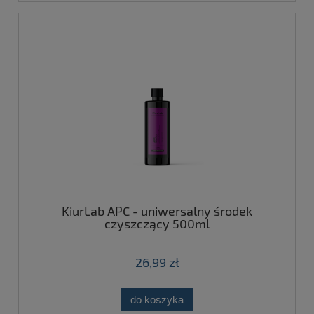
KiurLab APC - uniwersalny środek
czyszczący 500ml
26,99 zł
do koszyka