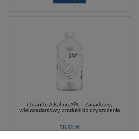
Cleantle Alkaline APC - Zasadowy,
wielozadaniowy produkt do czyszczenia
różnych powierzchni 1L
38,98 zł
( 1 litr = 38,98 zł )