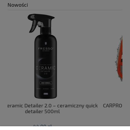
Nowości
 2.0 – ceramiczny quick
CARPRO Hand Wash MF - delik
r 500ml
mikrofibry do myci
0 zł
79,90 zł