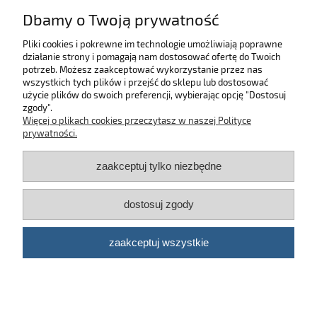
Dbamy o Twoją prywatność
szyka
powiadom o dostępn
Pliki cookies i pokrewne im technologie umożliwiają poprawne
działanie strony i pomagają nam dostosować ofertę do Twoich
SKLEP
potrzeb. Możesz zaakceptować wykorzystanie przez nas
wszystkich tych plików i przejść do sklepu lub dostosować
użycie plików do swoich preferencji, wybierając opcję "Dostosuj
MOJE KONTO
zgody".
Więcej o plikach cookies przeczytasz w naszej Polityce
KONTAKT
prywatności.
zaakceptuj tylko niezbędne
BĄDŹ NA BIEŻĄCO!
dostosuj zgody
Kosmetyki samochodowe Automotive Care
©
2026 | Platforma
Shoper
zaakceptuj wszystkie
pokaż pełną wersję strony