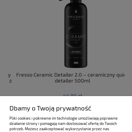
ny
Fresso Ceramic Detailer 2.0 – ceramiczny quick
C
 z
detailer 500ml
44,90 zł
Dbamy o Twoją prywatność
do koszyka
Pliki cookies i pokrewne im technologie umożliwiają poprawne
działanie strony i pomagają nam dostosować ofertę do Twoich
SKLEP
potrzeb. Możesz zaakceptować wykorzystanie przez nas