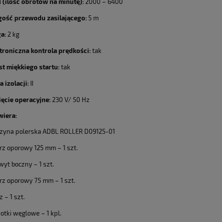
(ilość obrotów na minutę):
2000 – 6400
gość przewodu zasilającego:
5 m
a:
2 kg
troniczna kontrola prędkości:
tak
t miękkiego startu:
tak
a izolacji:
II
ęcie operacyjne:
230 V/ 50 Hz
wiera:
zyna polerska ADBL ROLLER D09125-01
rz oporowy 125 mm – 1 szt.
yt boczny – 1 szt.
rz oporowy 75 mm – 1 szt.
z – 1 szt.
otki węglowe – 1 kpl.