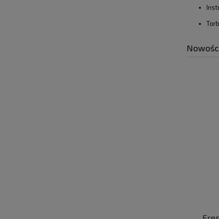
Inst
Torb
Nowośc
CarLab Bug Remover - preparat
Fres