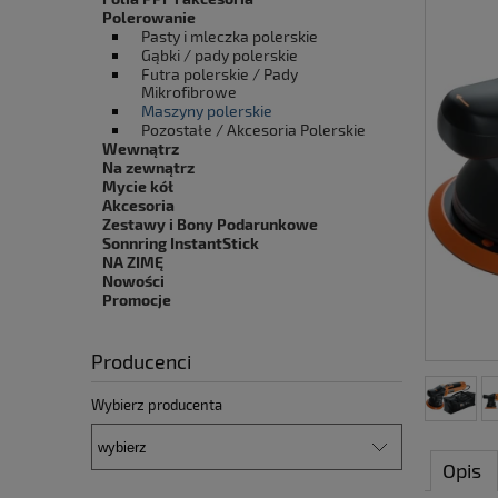
Polerowanie
Pasty i mleczka polerskie
Gąbki / pady polerskie
Futra polerskie / Pady
Mikrofibrowe
Maszyny polerskie
Pozostałe / Akcesoria Polerskie
Wewnątrz
Na zewnątrz
Mycie kół
Akcesoria
Zestawy i Bony Podarunkowe
Sonnring InstantStick
NA ZIMĘ
Nowości
Promocje
Producenci
Wybierz producenta
Opis