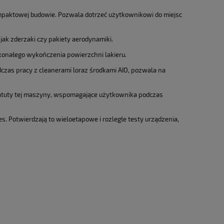
a ewentualnych kosztów
kompaktowej budowie. Pozwala dotrzeć użytkownikowi do miejsc
ak zderzaki czy pakiety aerodynamiki.
konałego wykończenia powierzchni lakieru.
dczas pracy z cleanerami loraz środkami AIO, pozwala na
o atuty tej maszyny, wspomagające użytkownika podczas
. Potwierdzają to wieloetapowe i rozległe testy urządzenia,