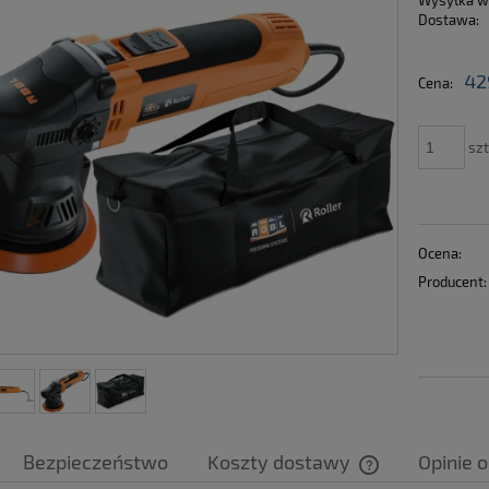
Wysyłka w
Dostawa:
Cena nie zawiera ewen
42
Cena:
płatności
szt
Ocena:
Producent:
Bezpieczeństwo
Koszty dostawy
Opinie o