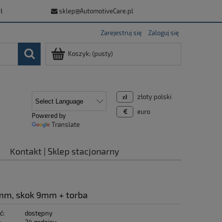
ł
sklep@AutomotiveCare.pl
Zarejestruj się
Zaloguj się
Koszyk:
(pusty)
złoty polski
euro
Powered by
Translate
Kontakt | Sklep stacjonarny
5mm, skok 9mm + torba
ć:
dostępny