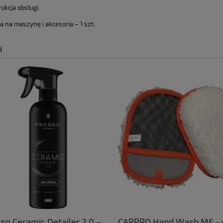
rukcja obsługi.
a na maszynę i akcesoria – 1 szt.
i
so Ceramic Detailer 2.0 –
CARPRO Hand Wash MF - d