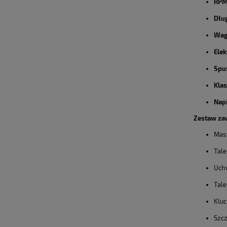
RPM 
Dłu
Wag
Elek
Spus
Klas
Napi
Zestaw za
Mas
Tale
Uchw
Tale
Kluc
Szcz