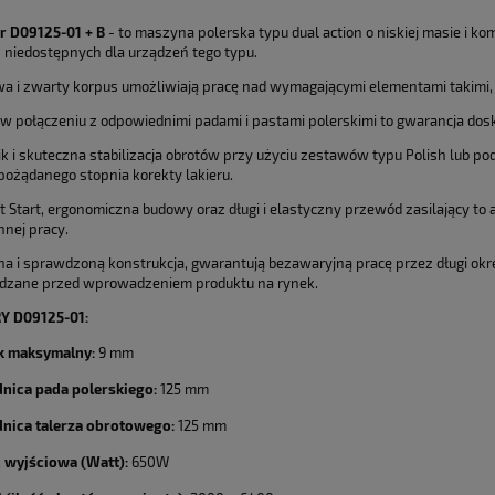
Cena nie zawier
er D09125-01
+ B
- to maszyna polerska typu dual action o niskiej masie i 
 niedostępnych dla urządzeń tego typu.
płatności
wa i zwarty korpus umożliwiają pracę nad wymagającymi elementami takimi, j
w połączeniu z odpowiednimi padami i pastami polerskimi to gwarancja dos
ik i skuteczna stabilizacja obrotów przy użyciu zestawów typu Polish lub po
pożądanego stopnia korekty lakieru.
t Start, ergonomiczna budowy oraz długi i elastyczny przewód zasilający t
nnej pracy.
a i sprawdzoną konstrukcja, gwarantują bezawaryjną pracę przez długi okres
dzane przed wprowadzeniem produktu na rynek.
 D09125-01:
k maksymalny:
9 mm
nica pada polerskiego:
125 mm
dnica talerza obrotowego:
125 mm
 wyjściowa (Watt):
650W