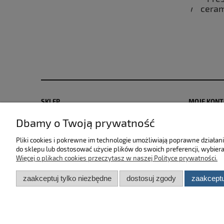
przeznaczony do usuwania owadów
cerami
oraz ptasich odchodów z
powierzchni karoserii 750ml
25,00 zł
do koszyka
SKLEP
MOJE KON
Dbamy o Twoją prywatność
Zwroty i reklamacje
Polityka pr
Dostawa i płatność
Moje zamów
Pliki cookies i pokrewne im technologie umożliwiają poprawne działa
Regulamin sklepu
Przechowal
do sklepu lub dostosować użycie plików do swoich preferencji, wybiera
Więcej o plikach cookies przeczytasz w naszej Polityce prywatności.
zaakceptuj tylko niezbędne
dostosuj zgody
zaakceptu