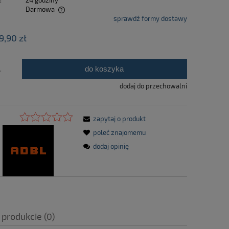
:
24 godziny
Darmowa
sprawdź formy dostawy
tualnych kosztów
9,90 zł
do koszyka
.
dodaj do przechowalni
zapytaj o produkt
poleć znajomemu
dodaj opinię
 produkcie (0)