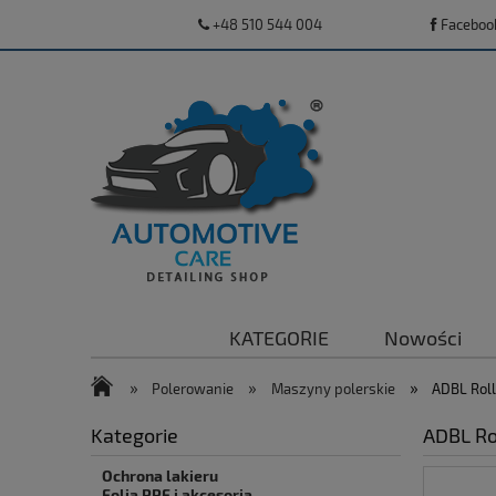
+48 510 544 004
Faceboo
KATEGORIE
Nowości
»
»
»
Polerowanie
Maszyny polerskie
ADBL Roll
Kategorie
ADBL Ro
Ochrona lakieru
Folia PPF i akcesoria