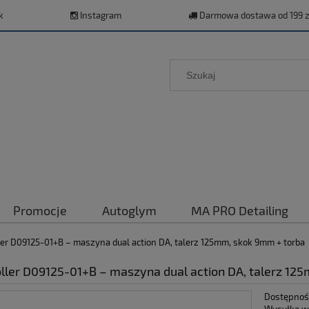
k
Instagram
Darmowa dostawa od 199 z
Promocje
Autoglym
MA PRO Detailing
er D09125-01+B – maszyna dual action DA, talerz 125mm, skok 9mm + torba
ller D09125-01+B – maszyna dual action DA, talerz 12
Dostępnoś