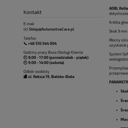
ADBL Roll
Kontakt
dotychczas
Krótka gło
E-mail
Sklep@AutomotiveCare.pl
✉️
Skok 9 mm 
Telefon
Mocny siln
📞 +48 510 544 004
uzyskanie 
Godziny pracy Biura Obsługi Klienta
System Sof
🕘 8:00 - 17:00 (poniedziałek - piątek)
wielogodzi
🕘 9:00 - 14:00 (sobota)
P
rzemyślan
Odbiór osobisty
przeprowa
🏬 ul. Reksia 19, Bielsko-Biała
PARAMETRY
Sko
Śred
Śre
Moc