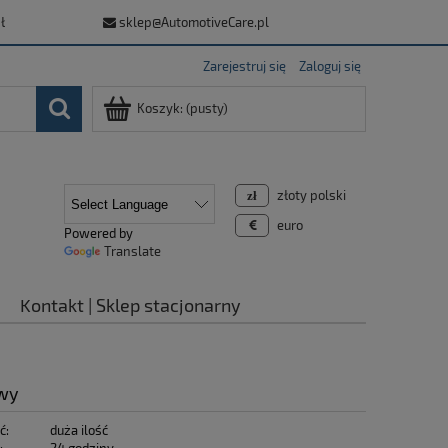
ł
sklep@AutomotiveCare.pl
Zarejestruj się
Zaloguj się
Koszyk:
(pusty)
złoty polski
euro
Powered by
Translate
Kontakt | Sklep stacjonarny
owy
ć:
duża ilość