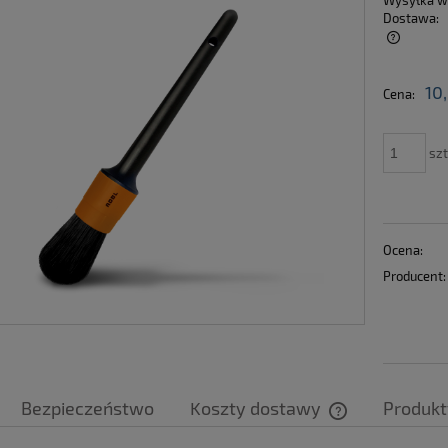
Wysyłka w
Dostawa:
Cena nie zawiera ewentualnych kosztów
10
Cena:
płatności
szt
Ocena:
Producent:
Bezpieczeństwo
Koszty dostawy
Produkt