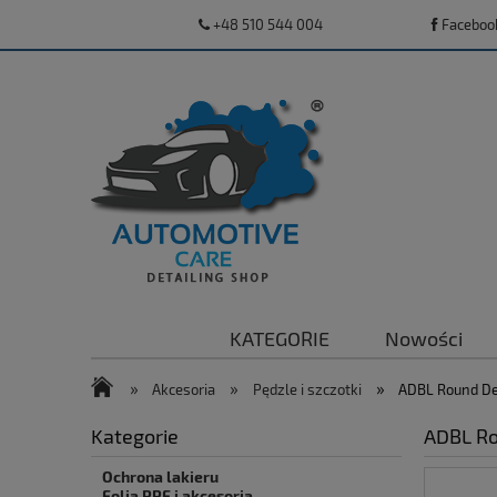
+48 510 544 004
Faceboo
KATEGORIE
Nowości
»
»
»
Akcesoria
Pędzle i szczotki
ADBL Round Det
Kategorie
ADBL Ro
Ochrona lakieru
Folia PPF i akcesoria