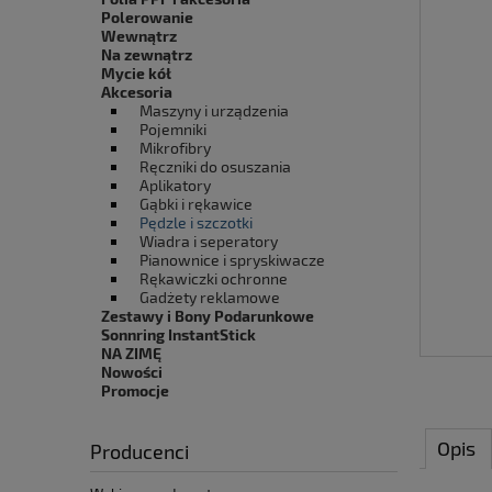
Polerowanie
Wewnątrz
Na zewnątrz
Mycie kół
Akcesoria
Maszyny i urządzenia
Pojemniki
Mikrofibry
Ręczniki do osuszania
Aplikatory
Gąbki i rękawice
Pędzle i szczotki
Wiadra i seperatory
Pianownice i spryskiwacze
Rękawiczki ochronne
Gadżety reklamowe
Zestawy i Bony Podarunkowe
Sonnring InstantStick
NA ZIMĘ
Nowości
Promocje
Opis
Producenci