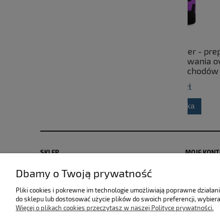
CarLab Bug Remover - preparat
Fres
przeznaczony do usuwania owadów
cerami
oraz ptasich odchodów z
powierzchni karoserii 750ml
25,00 zł
do koszyka
SKLEP
MOJE KON
Dbamy o Twoją prywatność
Zwroty i reklamacje
Polityka pr
Dostawa i płatność
Moje zamów
Pliki cookies i pokrewne im technologie umożliwiają poprawne działa
Regulamin sklepu
Przechowal
do sklepu lub dostosować użycie plików do swoich preferencji, wybiera
Więcej o plikach cookies przeczytasz w naszej Polityce prywatności.