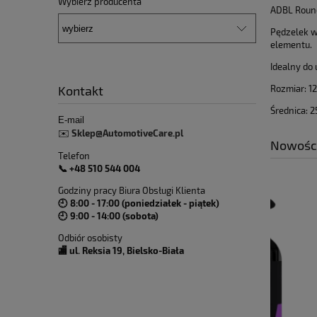
Wybierz producenta
ADBL Round
Pędzelek w
elementu.
Idealny do
Rozmiar: 12
Kontakt
Średnica: 
E-mail
Sklep@AutomotiveCare.pl
✉️
Nowośc
Telefon
📞 +48 510 544 004
Godziny pracy Biura Obsługi Klienta
🕘 8:00 - 17:00 (poniedziałek - piątek)
🕘 9:00 - 14:00 (sobota)
Odbiór osobisty
🏬 ul. Reksia 19, Bielsko-Biała