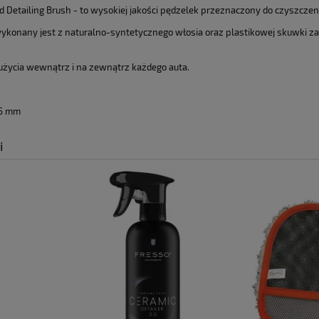
Cena nie zawier
 Detailing Brush - to wysokiej jakości pędzelek przeznaczony do czyszczeni
płatności
ykonany jest z naturalno-syntetycznego włosia oraz plastikowej skuwki za
 użycia wewnątrz i na zewnątrz każdego auta.
25 mm
i