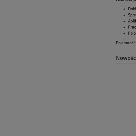
Dokł
Spor
Apli
Prac
Po o
Pojemność
Nowośc