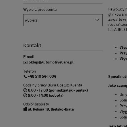
Rewolucyjn
Wybierz producenta
glinkowani
zawarte w 
rozcieńcze
lub ADBL Cl
Kontakt
Wys
Prz
E-mail
Wys
Sklep@AutomotiveCare.pl
✉️
Telefon
📞 +48 510 544 004
Sposób uż
Godziny pracy Biura Obsługi Klienta
Jako szam
🕘 8:00 - 17:00 (poniedziałek - piątek)
Umyj
🕘 9:00 - 14:00 (sobota)
Spłu
Odbiór osobisty
Przy
🏬 ul. Reksia 19, Bielsko-Biała
Wygl
Spłu
Jako lubry