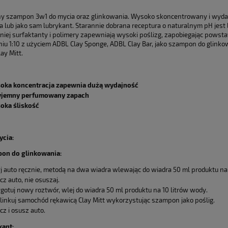
Cena nie zawier
y szampon 3w1 do mycia oraz glinkowania. Wysoko skoncentrowany i wyda
a lub jako sam lubrykant. Starannie dobrana receptura o naturalnym pH jest
płatności
niej surfaktanty i polimery zapewniają wysoki poślizg, zapobiegając pows
niu 1:10 z użyciem ADBL Clay Sponge, ADBL Clay Bar, jako szampon do glinko
ay Mitt.
oka koncentracja zapewnia dużą wydajność
yjemny perfumowany zapach
oka śliskość
ycia:
pon do glinkowania:
 auto ręcznie, metodą na dwa wiadra wlewając do wiadra 50 ml produktu na 
cz auto, nie osuszaj.
gotuj nowy roztwór, wlej do wiadra 50 ml produktu na 10 litrów wody.
inkuj samochód rękawicą Clay Mitt wykorzystując szampon jako poślig.
cz i osusz auto.
kant: