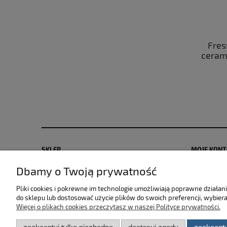
CarLab Bug Remover - preparat
Fres
przeznaczony do usuwania owadów
cerami
oraz ptasich odchodów z
powierzchni karoserii 750ml
25,00 zł
do koszyka
SKLEP
MOJE KON
Dbamy o Twoją prywatność
Zwroty i reklamacje
Polityka pr
Dostawa i płatność
Moje zamów
Pliki cookies i pokrewne im technologie umożliwiają poprawne działa
Regulamin sklepu
Przechowal
do sklepu lub dostosować użycie plików do swoich preferencji, wybiera
Więcej o plikach cookies przeczytasz w naszej Polityce prywatności.