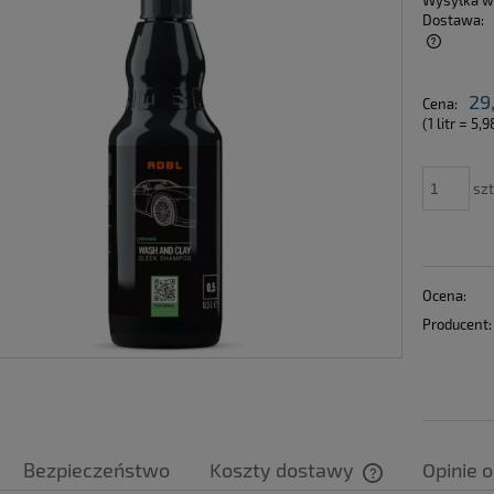
Wysyłka w
Dostawa:
Cena nie zawiera ewentualnych kosztów
29
Cena:
płatności
(1
litr
=
5,9
szt
Ocena:
Producent:
Bezpieczeństwo
Koszty dostawy
Opinie o