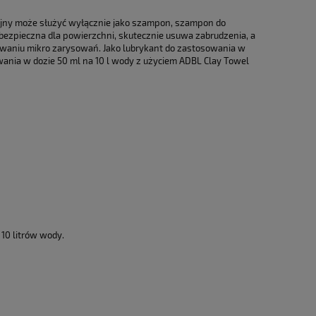
a ewentualnych kosztów
jny może służyć wyłącznie jako szampon, szampon do
 bezpieczna dla powierzchni, skutecznie usuwa zabrudzenia, a
tawaniu mikro zarysowań. Jako lubrykant do zastosowania w
wania w dozie 50 ml na 10 l wody z użyciem ADBL Clay Towel
10 litrów wody.