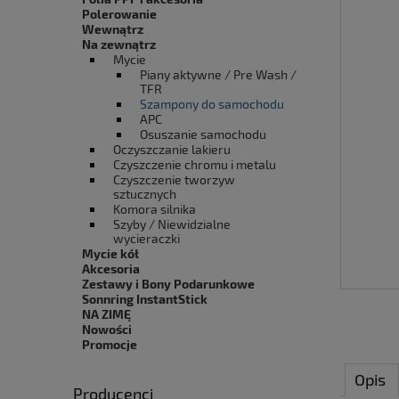
Polerowanie
Wewnątrz
Na zewnątrz
Mycie
Piany aktywne / Pre Wash /
TFR
Szampony do samochodu
APC
Osuszanie samochodu
Oczyszczanie lakieru
Czyszczenie chromu i metalu
Czyszczenie tworzyw
sztucznych
Komora silnika
Szyby / Niewidzialne
wycieraczki
Mycie kół
Akcesoria
Zestawy i Bony Podarunkowe
Sonnring InstantStick
NA ZIMĘ
Nowości
Promocje
Opis
Producenci