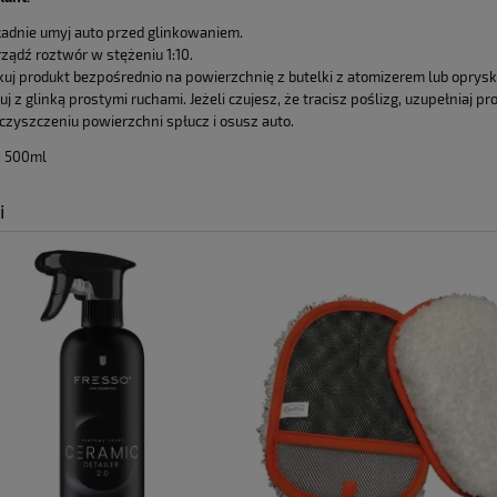
adnie umyj auto przed glinkowaniem.
ządź roztwór w stężeniu 1:10.
kuj produkt bezpośrednio na powierzchnię z butelki z atomizerem lub oprys
uj z glinką prostymi ruchami. Jeżeli czujesz, że tracisz poślizg, uzupełniaj
czyszczeniu powierzchni spłucz i osusz auto.
: 500ml
i