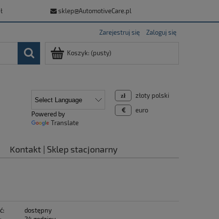
ł
sklep@AutomotiveCare.pl
Zarejestruj się
Zaloguj się
Koszyk:
(pusty)
złoty polski
euro
Powered by
Translate
Kontakt | Sklep stacjonarny
ć:
dostępny