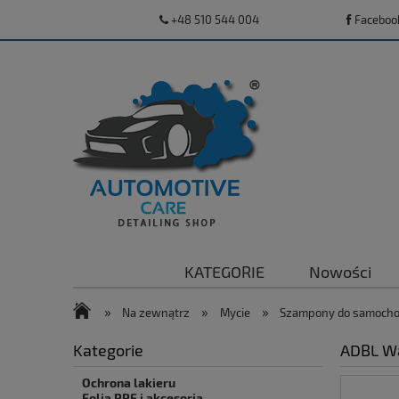
+48 510 544 004
Faceboo
KATEGORIE
Nowości
»
»
»
Na zewnątrz
Mycie
Szampony do samoch
Kategorie
ADBL Wa
Ochrona lakieru
Folia PPF i akcesoria