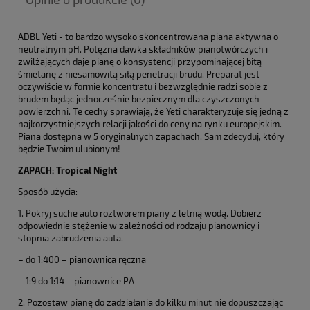
ADBL Yeti - to bardzo wysoko skoncentrowana piana aktywna o
neutralnym pH. Potężna dawka składników pianotwórczych i
zwilżających daje pianę o konsystencji przypominającej bitą
śmietanę z niesamowitą siłą penetracji brudu. Preparat jest
oczywiście w formie koncentratu i bezwzględnie radzi sobie z
brudem będąc jednocześnie bezpiecznym dla czyszczonych
powierzchni. Te cechy sprawiają, że Yeti charakteryzuje się jedną z
najkorzystniejszych relacji jakości do ceny na rynku europejskim.
Piana dostępna w 5 oryginalnych zapachach. Sam zdecyduj, który
będzie Twoim ulubionym!
ZAPACH: Tropical Night
Sposób użycia:
1. Pokryj suche auto roztworem piany z letnią wodą. Dobierz
odpowiednie stężenie w zależności od rodzaju pianownicy i
stopnia zabrudzenia auta.
– do 1:400 – pianownica ręczna
– 1:9 do 1:14 – pianownice PA
2. Pozostaw pianę do zadziałania do kilku minut nie dopuszczając