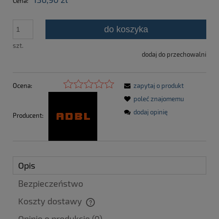
Cena:
do koszyka
szt.
dodaj do przechowalni
Ocena:
zapytaj o produkt
poleć znajomemu
dodaj opinię
Producent:
Opis
Bezpieczeństwo
Koszty dostawy
Cena nie zawiera ewentualnych kosztów płatności
Opinie o produkcie (0)