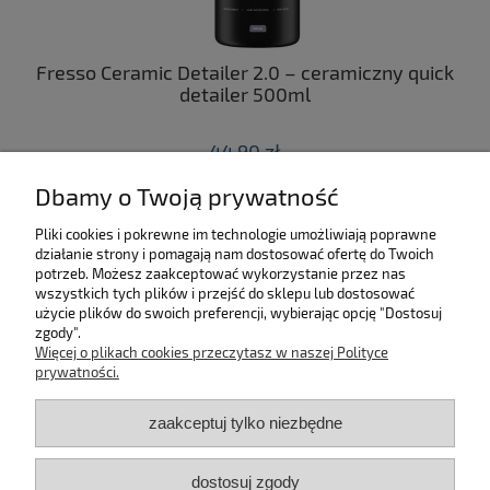
ny
Fresso Ceramic Detailer 2.0 – ceramiczny quick
C
 z
detailer 500ml
44,90 zł
Dbamy o Twoją prywatność
do koszyka
Pliki cookies i pokrewne im technologie umożliwiają poprawne
działanie strony i pomagają nam dostosować ofertę do Twoich
SKLEP
potrzeb. Możesz zaakceptować wykorzystanie przez nas
wszystkich tych plików i przejść do sklepu lub dostosować
użycie plików do swoich preferencji, wybierając opcję "Dostosuj
MOJE KONTO
zgody".
Więcej o plikach cookies przeczytasz w naszej Polityce
KONTAKT
prywatności.
zaakceptuj tylko niezbędne
BĄDŹ NA BIEŻĄCO!
dostosuj zgody