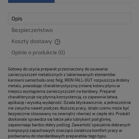
Opis
Bezpieczeństwo
Koszty dostawy
Cena nie zawiera ewentualnych kosztów płatności
Opinie o produkcie (0)
Gotowy do użycia preparat przeznaczony do usuwania
zanieczyszczeń metalicznych z lakierowanych elementów
karoserii samochodu oraz felg. IRON FALL-OUT rozpuszcza drobiny
metalu, powodując charakterystyczną zmianę koloru płynu w
miejscu wystąpienia zanieczyszczeń na bordowy. Preparat
charakteryzuje się płynną konsystencją, co zapewnia łatwą
aplikację i wysoką wydajność. Działa błyskawicznie, a jednocześnie
nie zasycha nawet podczas dłuższej pracy, dzięki czemu może być
bezpiecznie stosowany na zewnątrz również w ciepłe dni. Produkt
doskonale sprawdza się także jako lubrykant pod glinkę,
zapewniając bardzo dobry poślizg. Zawartość specjalnie dobranych
kompozycji zapachowych znacząco zwiększa komfort pracy w
porównaniu do standardowych preparatów tego typu.