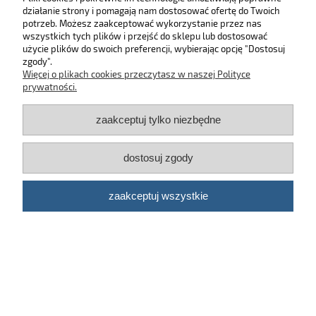
działanie strony i pomagają nam dostosować ofertę do Twoich
SKLEP
potrzeb. Możesz zaakceptować wykorzystanie przez nas
wszystkich tych plików i przejść do sklepu lub dostosować
użycie plików do swoich preferencji, wybierając opcję "Dostosuj
MOJE KONTO
zgody".
Więcej o plikach cookies przeczytasz w naszej Polityce
KONTAKT
prywatności.
zaakceptuj tylko niezbędne
BĄDŹ NA BIEŻĄCO!
dostosuj zgody
Kosmetyki samochodowe Automotive Care
©
2026 | Platforma
Shoper
zaakceptuj wszystkie
pokaż pełną wersję strony