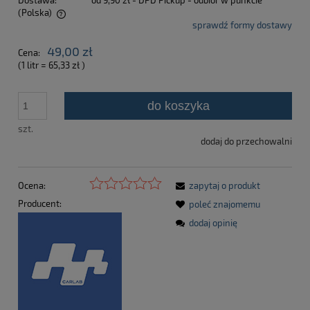
Dostawa:
od 9,90 zł
- DPD Pickup - odbiór w punkcie
(Polska)
sprawdź formy dostawy
Cena nie zawiera ewentualnych kosztów płatności
49,00 zł
Cena:
(1
litr
=
65,33 zł
)
do koszyka
szt.
dodaj do przechowalni
Ocena:
zapytaj o produkt
Producent:
poleć znajomemu
dodaj opinię