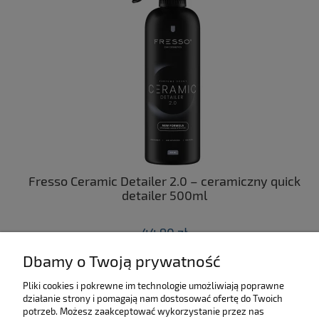
ny
Fresso Ceramic Detailer 2.0 – ceramiczny quick
C
 z
detailer 500ml
44,90 zł
Dbamy o Twoją prywatność
do koszyka
Pliki cookies i pokrewne im technologie umożliwiają poprawne
działanie strony i pomagają nam dostosować ofertę do Twoich
SKLEP
potrzeb. Możesz zaakceptować wykorzystanie przez nas