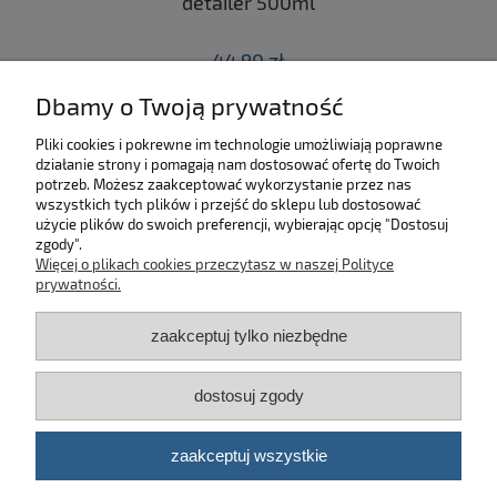
 z
detailer 500ml
44,90 zł
Dbamy o Twoją prywatność
do koszyka
Pliki cookies i pokrewne im technologie umożliwiają poprawne
działanie strony i pomagają nam dostosować ofertę do Twoich
SKLEP
potrzeb. Możesz zaakceptować wykorzystanie przez nas
wszystkich tych plików i przejść do sklepu lub dostosować
użycie plików do swoich preferencji, wybierając opcję "Dostosuj
MOJE KONTO
zgody".
Więcej o plikach cookies przeczytasz w naszej Polityce
KONTAKT
prywatności.
zaakceptuj tylko niezbędne
BĄDŹ NA BIEŻĄCO!
dostosuj zgody
Kosmetyki samochodowe Automotive Care
©
2026 | Platforma
Shoper
zaakceptuj wszystkie
pokaż pełną wersję strony