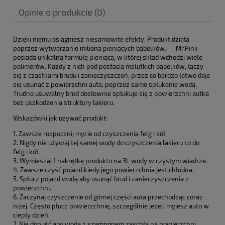
Opinie o produkcie (0)
Dzięki niemu osiągniesz niesamowite efekty. Produkt działa
poprzez wytwarzanie miliona pieniących bąbelków. Mr.Pink
posiada unikalną formułę pieniącą, w której skład wchodzi wiele
polimerów. Każdy z nich pod postacią malutkich bąbelków, łączy
się z cząstkami brudu i zanieczyszczeń, przez co bardzo łatwo daje
się usunąć z powierzchni auta, poprzez samo spłukanie wodą.
Trudno usuwalny brud dosłownie spłukuje się z powierzchni autka
bez uszkodzenia struktury lakieru.
Wskazówki jak używać produkt:
1. Zawsze rozpocznij mycie od czyszczenia felg i kół.
2. Nigdy nie używaj tej samej wody do czyszczenia lakieru co do
felg i kół.
3. Wymieszaj 1 nakrętkę produktu na 3L wody w czystym wiadrze.
4. Zawsze czyść pojazd kiedy jego powierzchnia jest chłodna.
5. Spłucz pojazd wodą aby usunąć brud i zanieczyszczenia z
powierzchni.
6. Zaczynaj czyszczenie od górnej części auta przechodząc coraz
niżej. Często płucz powierzchnię, szczególnie jeżeli myjesz auto w
ciepły dzień.
7. Nie dopuść aby woda z szamponem zaschła na powierzchni.