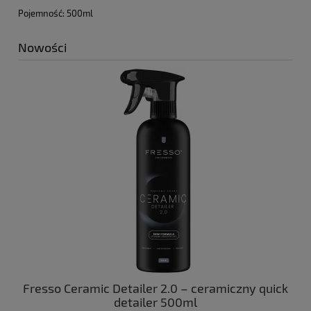
Pojemność: 500ml
Nowości
ny
Fresso Ceramic Detailer 2.0 – ceramiczny quick
C
 z
detailer 500ml