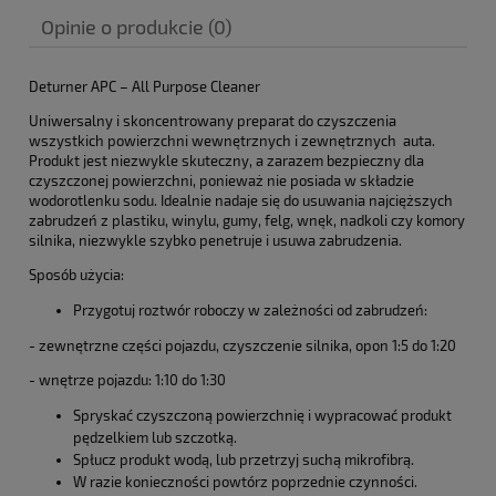
Cena nie zawiera ewentualnych kosztów płatności
Opinie o produkcie (0)
Deturner APC – All Purpose Cleaner
Uniwersalny i skoncentrowany preparat do czyszczenia
wszystkich powierzchni wewnętrznych i zewnętrznych auta.
Produkt jest niezwykle skuteczny, a zarazem bezpieczny dla
czyszczonej powierzchni, ponieważ nie posiada w składzie
wodorotlenku sodu. Idealnie nadaje się do usuwania najcięższych
zabrudzeń z plastiku, winylu, gumy, felg, wnęk, nadkoli czy komory
silnika, niezwykle szybko penetruje i usuwa zabrudzenia.
Sposób użycia:
Przygotuj roztwór roboczy w zależności od zabrudzeń:
- zewnętrzne części pojazdu, czyszczenie silnika, opon 1:5 do 1:20
- wnętrze pojazdu: 1:10 do 1:30
Spryskać czyszczoną powierzchnię i wypracować produkt
pędzelkiem lub szczotką.
Spłucz produkt wodą, lub przetrzyj suchą mikrofibrą.
W razie konieczności powtórz poprzednie czynności.