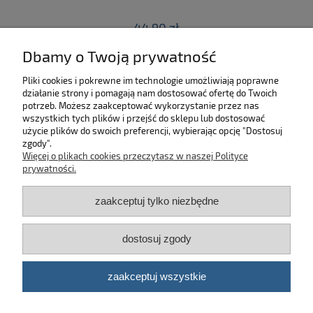
44,90 zł
Dbamy o Twoją prywatność
do koszyka
Pliki cookies i pokrewne im technologie umożliwiają poprawne
działanie strony i pomagają nam dostosować ofertę do Twoich
SKLEP
potrzeb. Możesz zaakceptować wykorzystanie przez nas
wszystkich tych plików i przejść do sklepu lub dostosować
użycie plików do swoich preferencji, wybierając opcję "Dostosuj
MOJE KONTO
zgody".
Więcej o plikach cookies przeczytasz w naszej Polityce
KONTAKT
prywatności.
zaakceptuj tylko niezbędne
BĄDŹ NA BIEŻĄCO!
dostosuj zgody
Kosmetyki samochodowe Automotive Care
©
2026 | Platforma
Shoper
zaakceptuj wszystkie
pokaż pełną wersję strony