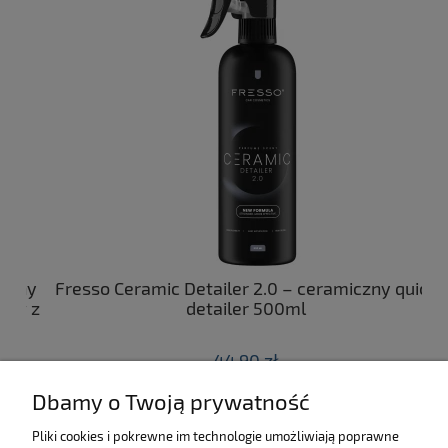
ny
Fresso Ceramic Detailer 2.0 – ceramiczny quick
C
 z
detailer 500ml
44,90 zł
Dbamy o Twoją prywatność
do koszyka
Pliki cookies i pokrewne im technologie umożliwiają poprawne