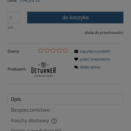
Cena:
do koszyka
szt.
dodaj do przechowalni
Ocena:
zapytaj o produkt
poleć znajomemu
dodaj opinię
Producent:
Opis
Bezpieczeństwo
Koszty dostawy
Cena nie zawiera ewentualnych kosztów płatności
Opinie o produkcie (0)