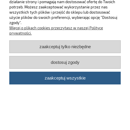
działanie strony i pomagają nam dostosować ofertę do Twoich
SKLEP
potrzeb. Możesz zaakceptować wykorzystanie przez nas
wszystkich tych plików i przejść do sklepu lub dostosować
użycie plików do swoich preferencji, wybierając opcję "Dostosuj
MOJE KONTO
zgody".
Więcej o plikach cookies przeczytasz w naszej Polityce
KONTAKT
prywatności.
zaakceptuj tylko niezbędne
BĄDŹ NA BIEŻĄCO!
dostosuj zgody
Kosmetyki samochodowe Automotive Care
©
2026 | Platforma
Shoper
zaakceptuj wszystkie
pokaż pełną wersję strony