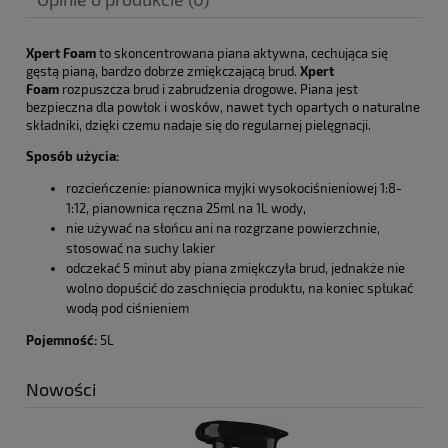
Xpert Foam
to skoncentrowana piana aktywna, cechująca się
gęstą pianą, bardzo dobrze zmiękczającą brud.
Xpert
Foam
rozpuszcza brud i zabrudzenia drogowe. Piana jest
bezpieczna dla powłok i wosków, nawet tych opartych o naturalne
składniki, dzięki czemu nadaje się do regularnej pielęgnacji.
Sposób użycia:
rozcieńczenie: pianownica myjki wysokociśnieniowej 1:8-
1:12, pianownica ręczna 25ml na 1L wody,
nie używać na słońcu ani na rozgrzane powierzchnie,
stosować na suchy lakier
odczekać 5 minut aby piana zmiękczyła brud, jednakże nie
wolno dopuścić do zaschnięcia produktu, na koniec spłukać
wodą pod ciśnieniem
Pojemność:
5L
Nowości