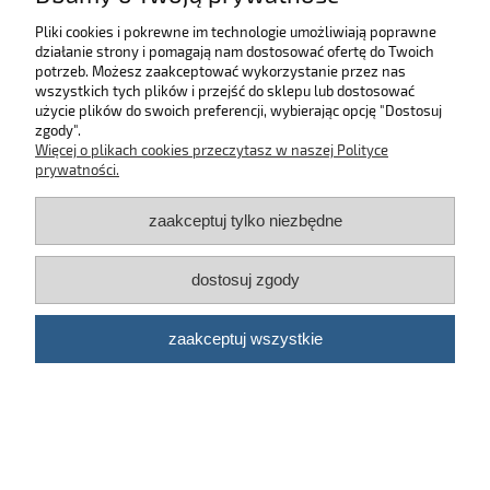
Pliki cookies i pokrewne im technologie umożliwiają poprawne
działanie strony i pomagają nam dostosować ofertę do Twoich
SKLEP
potrzeb. Możesz zaakceptować wykorzystanie przez nas
wszystkich tych plików i przejść do sklepu lub dostosować
użycie plików do swoich preferencji, wybierając opcję "Dostosuj
MOJE KONTO
zgody".
Więcej o plikach cookies przeczytasz w naszej Polityce
KONTAKT
prywatności.
zaakceptuj tylko niezbędne
BĄDŹ NA BIEŻĄCO!
dostosuj zgody
Kosmetyki samochodowe Automotive Care
©
2026 | Platforma
Shoper
zaakceptuj wszystkie
pokaż pełną wersję strony