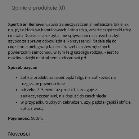
Cena nie zawiera ewentualnych kosztów płatności
Opinie o produkcie (0)
Xpert Iron Remover
usuwa zanieczyszczenia metaliczne takie jak
np. pył z klocków hamulcowych, lotna rdza, wżarte cząsteczki rdzy
i metalu. Dobrze się rozpyla i nie spływa ani nie zasycha zbyt
szybko za sprawą odpowiedniej konsystencji. Nadaje się do
codziennej pielęgnacji lakieru i wszelkich zewnętrznych
powierzchni samochodu w tym felg każdego rodzaju - jest to
możliwe dzięki neutralnemu odczynowi pH.
Sposób użycia:
aplikuj produkt na lakier bądź felgi, nie aplikować na
rozgrzane powierzchnie
odczekaj 2-5 minut aż produkt zareaguje z
zanieczyszczeniami, nie dopuść do zaschnięcia
w przypadku trudnych zabrudzeń, użyj pędzla/gąbki i obficie
spłucz wodą
Pojemność:
500ml
Nowości