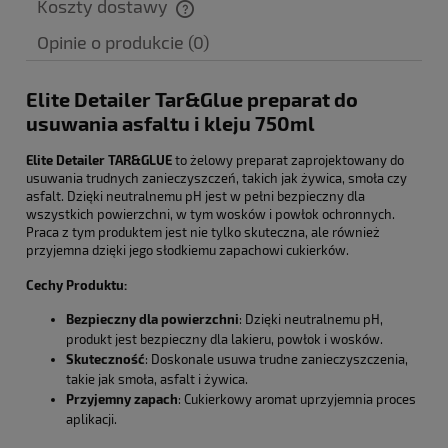
Koszty dostawy
Cena nie zawiera ewentualnych kosztów płatności
Opinie o produkcie (0)
Elite Detailer Tar&Glue preparat do
usuwania asfaltu i kleju 750ml
Elite Detailer TAR&GLUE
to żelowy preparat zaprojektowany do
usuwania trudnych zanieczyszczeń, takich jak żywica, smoła czy
asfalt. Dzięki neutralnemu pH jest w pełni bezpieczny dla
wszystkich powierzchni, w tym wosków i powłok ochronnych.
Praca z tym produktem jest nie tylko skuteczna, ale również
przyjemna dzięki jego słodkiemu zapachowi cukierków.
Cechy Produktu:
Bezpieczny dla powierzchni
: Dzięki neutralnemu pH,
produkt jest bezpieczny dla lakieru, powłok i wosków.
Skuteczność
: Doskonale usuwa trudne zanieczyszczenia,
takie jak smoła, asfalt i żywica.
Przyjemny zapach
: Cukierkowy aromat uprzyjemnia proces
aplikacji.