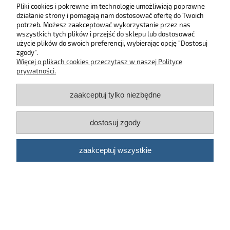
Pliki cookies i pokrewne im technologie umożliwiają poprawne
działanie strony i pomagają nam dostosować ofertę do Twoich
SKLEP
potrzeb. Możesz zaakceptować wykorzystanie przez nas
wszystkich tych plików i przejść do sklepu lub dostosować
użycie plików do swoich preferencji, wybierając opcję "Dostosuj
MOJE KONTO
zgody".
Więcej o plikach cookies przeczytasz w naszej Polityce
KONTAKT
prywatności.
zaakceptuj tylko niezbędne
BĄDŹ NA BIEŻĄCO!
dostosuj zgody
Kosmetyki samochodowe Automotive Care
©
2026 | Platforma
Shoper
zaakceptuj wszystkie
pokaż pełną wersję strony