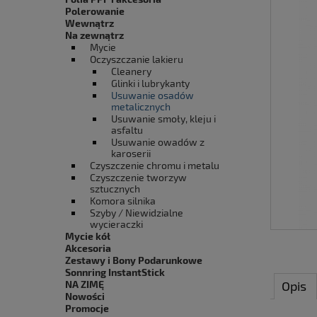
Polerowanie
Wewnątrz
Na zewnątrz
Mycie
Oczyszczanie lakieru
Cleanery
Glinki i lubrykanty
Usuwanie osadów
metalicznych
Usuwanie smoły, kleju i
asfaltu
Usuwanie owadów z
karoserii
Czyszczenie chromu i metalu
Czyszczenie tworzyw
sztucznych
Komora silnika
Szyby / Niewidzialne
wycieraczki
Mycie kół
Akcesoria
Zestawy i Bony Podarunkowe
Sonnring InstantStick
NA ZIMĘ
Opis
Nowości
Promocje