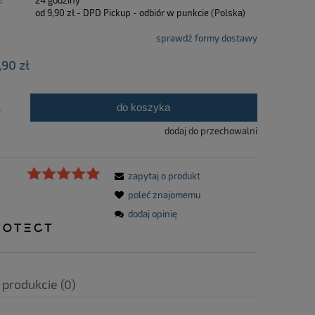
:
24 godziny
od 9,90 zł
- DPD Pickup - odbiór w punkcie
(Polska)
sprawdź formy dostawy
,90 zł
do koszyka
.
dodaj do przechowalni
zapytaj o produkt
poleć znajomemu
dodaj opinię
 produkcie (0)