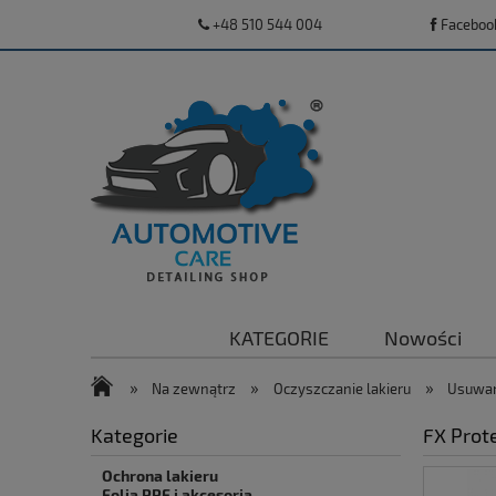
+48 510 544 004
Faceboo
KATEGORIE
Nowości
»
»
»
Na zewnątrz
Oczyszczanie lakieru
Usuwan
Kategorie
FX Prot
Ochrona lakieru
Folia PPF i akcesoria