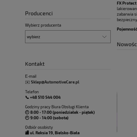
FX Protect
lakierowan
Producenci
zabarwia si
bezpieczny
Wybierz producenta
Pojemność
Nowośc
Kontakt
E-mail
Sklep@AutomotiveCare.pl
✉️
Telefon
📞 +48 510 544 004
Godziny pracy Biura Obsługi Klienta
🕘 8:00 - 17:00 (poniedziałek - piątek)
🕘 9:00 - 14:00 (sobota)
Odbiór osobisty
🏬 ul. Reksia 19, Bielsko-Biała