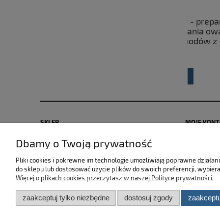
CarLab Bug Remover - preparat
Fres
przeznaczony do usuwania owadów
cerami
oraz ptasich odchodów z
powierzchni karoserii 750ml
25,00 zł
do koszyka
SKLEP
MOJE KON
Dbamy o Twoją prywatność
Zwroty i reklamacje
Polityka pr
Dostawa i płatność
Moje zamów
Pliki cookies i pokrewne im technologie umożliwiają poprawne działa
Regulamin sklepu
Przechowal
do sklepu lub dostosować użycie plików do swoich preferencji, wybiera
Więcej o plikach cookies przeczytasz w naszej Polityce prywatności.
zaakceptuj tylko niezbędne
dostosuj zgody
zaakceptu