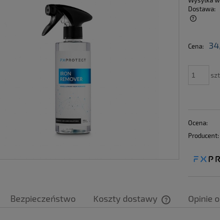
Wysyłka w
Dostawa:
Cena nie zawiera ewentualnych kosztów
34
Cena:
płatności
szt
Ocena:
Producent:
Bezpieczeństwo
Koszty dostawy
Opinie o