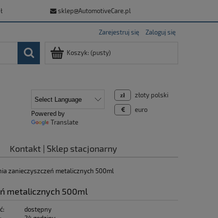
ł
sklep@AutomotiveCare.pl
Zarejestruj się
Zaloguj się
Koszyk:
(pusty)
złoty polski
euro
Powered by
Translate
Kontakt | Sklep stacjonarny
ania zanieczyszczeń metalicznych 500ml
eń metalicznych 500ml
ć:
dostępny