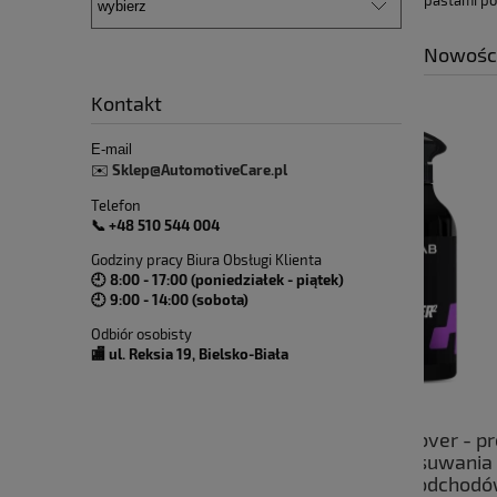
pastami po
Nowośc
Kontakt
E-mail
Sklep@AutomotiveCare.pl
✉️
Telefon
📞 +48 510 544 004
Godziny pracy Biura Obsługi Klienta
🕘 8:00 - 17:00 (poniedziałek - piątek)
🕘 9:00 - 14:00 (sobota)
Odbiór osobisty
🏬 ul. Reksia 19, Bielsko-Biała
CarLab Bug Remover - preparat
Fres
przeznaczony do usuwania owadów
cerami
oraz ptasich odchodów z