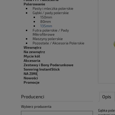
Polerowanie
Pasty i mleczka polerskie
Gąbki / pady polerskie
150mm
80mm
135mm
Futra polerskie / Pady
Mikrofibrowe
Maszyny polerskie
Pozostałe / Akcesoria Polerskie
Wewnątrz
Na zewnątrz
Mycie kół
Akcesoria
Zestawy i Bony Podarunkowe
Sonnring InstantStick
NA ZIMĘ
Nowości
Promocje
Producenci
Opis
Wybierz producenta
Gąbka pole