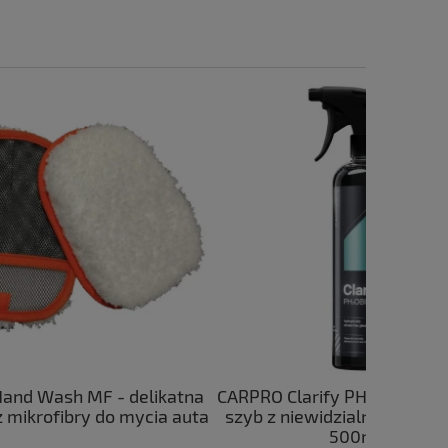
elikatna
CARPRO Clarify PH2OBIC – płyn do
Fresso Fa
ycia auta
szyb z niewidzialną wycieraczką
czyszczeni
500ml