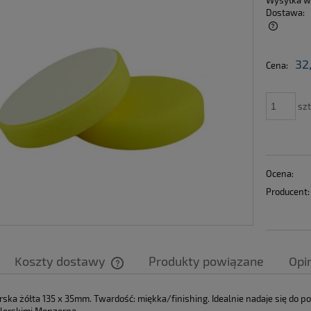
Wysyłka w
Dostawa:
Cena nie zawiera ewentualnych kosztów
32
Cena:
płatności
szt
Ocena:
Producent:
Koszty dostawy
Produkty powiązane
Opin
Cena nie zawiera ewentualnych kosztów
rska żółta 135 x 35mm. Twardość: miękka/finishing. Idealnie nadaje się do p