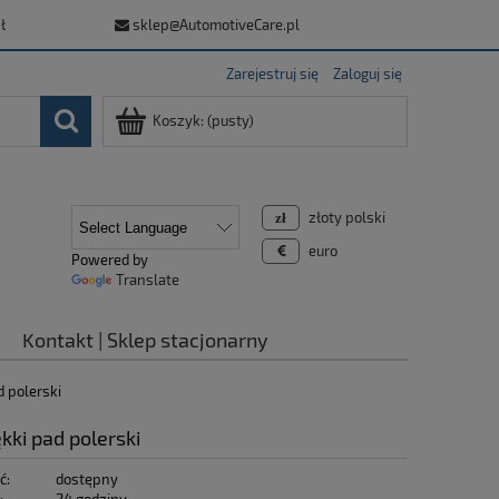
ł
sklep@AutomotiveCare.pl
Zarejestruj się
Zaloguj się
Koszyk:
(pusty)
złoty polski
euro
Powered by
Translate
Kontakt | Sklep stacjonarny
d polerski
kki pad polerski
ć:
dostępny