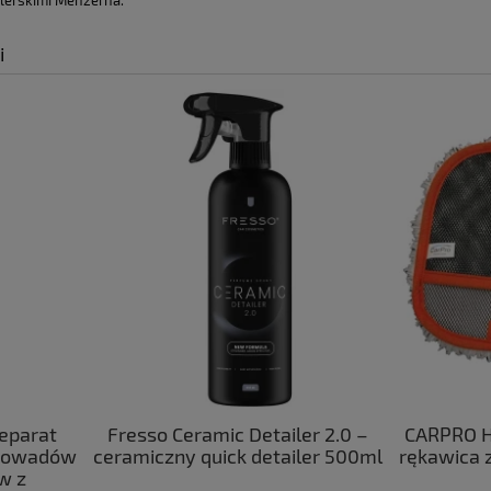
lerskimi Menzerna.
płatności
i
so Ceramic Detailer 2.0 –
CARPRO Hand Wash MF - d
czny quick detailer 500ml
rękawica z mikrofibry do m