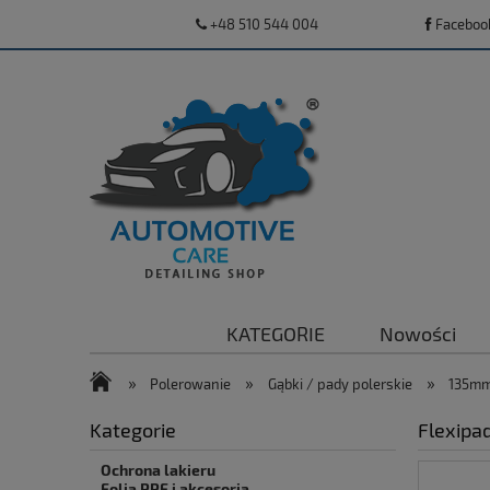
+48 510 544 004
Faceboo
KATEGORIE
Nowości
»
»
»
Polerowanie
Gąbki / pady polerskie
135m
Kategorie
Flexipa
Ochrona lakieru
Folia PPF i akcesoria