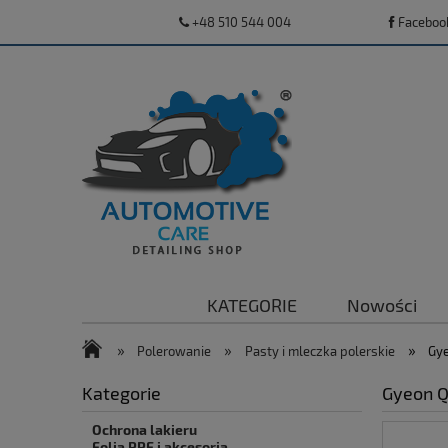
+48 510 544 004
Faceboo
KATEGORIE
Nowości
»
»
»
Polerowanie
Pasty i mleczka polerskie
Gye
Kategorie
Gyeon Q
Ochrona lakieru
Folia PPF i akcesoria