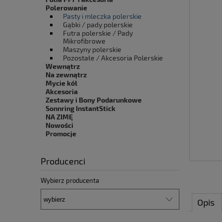
Polerowanie
Pasty i mleczka polerskie
Gąbki / pady polerskie
Futra polerskie / Pady
Mikrofibrowe
Maszyny polerskie
Pozostałe / Akcesoria Polerskie
Wewnątrz
Na zewnątrz
Mycie kół
Akcesoria
Zestawy i Bony Podarunkowe
Sonnring InstantStick
NA ZIMĘ
Nowości
Promocje
Producenci
Wybierz producenta
Opis