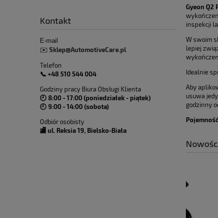
Gyeon Q2 
wykończeni
Kontakt
inspekcji l
W swoim sk
E-mail
lepiej zwią
Sklep@AutomotiveCare.pl
✉️
wykończen
Telefon
Idealnie s
📞 +48 510 544 004
Aby apliko
Godziny pracy Biura Obsługi Klienta
usuwa jedy
🕘 8:00 - 17:00 (poniedziałek - piątek)
godzinny o
🕘 9:00 - 14:00 (sobota)
Pojemność
Odbiór osobisty
🏬 ul. Reksia 19, Bielsko-Biała
Nowośc