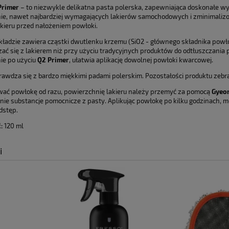
Cena nie zawier
Primer
– to niezwykle delikatna pasta polerska, zapewniająca doskonałe w
e, nawet najbardziej wymagających lakierów samochodowych i zminimalizo
płatności
akieru przed nałożeniem powłoki.
ładzie zawiera cząstki dwutlenku krzemu (SiO2 - głównego składnika powłok
zać się z lakierem niż przy użyciu tradycyjnych produktów do odtłuszczania p
ie po użyciu
Q2 Primer
, ułatwia aplikację dowolnej powłoki kwarcowej.
prawdza się z bardzo miękkimi padami polerskim. Pozostałości produktu zebra
wać powłokę od razu, powierzchnię lakieru należy przemyć za pomocą
Gyeo
nie substancje pomocnicze z pasty. Aplikując powłokę po kilku godzinach, 
dstęp.
:
120 ml
i