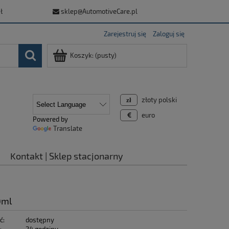
ł
sklep@AutomotiveCare.pl
Zarejestruj się
Zaloguj się
Koszyk:
(pusty)
złoty polski
euro
Powered by
Translate
Kontakt | Sklep stacjonarny
0ml
ć:
dostępny