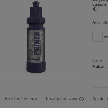
Wysyłka w
Dostawa:
Cena nie zawiera ewentualnych kosztów
59
Cena:
płatności
szt
Ocena:
Producent:
Bezpieczeństwo
Koszty dostawy
Opinie o