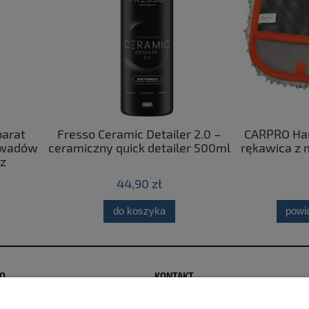
so Ceramic Detailer 2.0 –
CARPRO Hand Wash MF - d
czny quick detailer 500ml
rękawica z mikrofibry do m
44,90 zł
79,90 zł
do koszyka
powiadom o dostępnośc
TO
KONTAKT
ywatności
Kontakt | Sklep stacjonarny