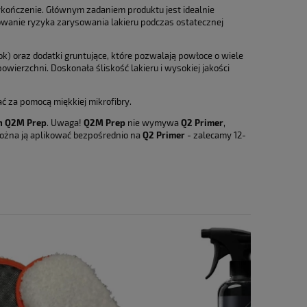
a ewentualnych kosztów
ykończenie. Głównym zadaniem produktu jest idealnie
wanie ryzyka zarysowania lakieru podczas ostatecznej
) oraz dodatki gruntujące, które pozwalają powłoce o wiele
owierzchni. Doskonała śliskość lakieru i wysokiej jakości
ć za pomocą miękkiej mikrofibry.
n Q2M Prep
. Uwaga!
Q2M Prep
nie wymywa
Q2 Primer
,
można ją aplikować bezpośrednio na
Q2 Primer
- zalecamy 12-