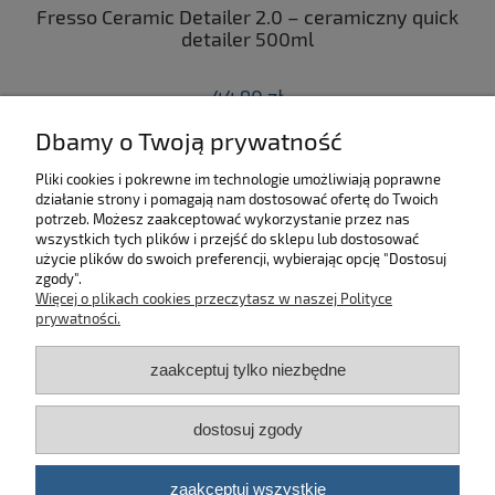
ny
Fresso Ceramic Detailer 2.0 – ceramiczny quick
C
 z
detailer 500ml
44,90 zł
Dbamy o Twoją prywatność
do koszyka
Pliki cookies i pokrewne im technologie umożliwiają poprawne
działanie strony i pomagają nam dostosować ofertę do Twoich
SKLEP
potrzeb. Możesz zaakceptować wykorzystanie przez nas
wszystkich tych plików i przejść do sklepu lub dostosować
użycie plików do swoich preferencji, wybierając opcję "Dostosuj
MOJE KONTO
zgody".
Więcej o plikach cookies przeczytasz w naszej Polityce
KONTAKT
prywatności.
zaakceptuj tylko niezbędne
BĄDŹ NA BIEŻĄCO!
dostosuj zgody
Kosmetyki samochodowe Automotive Care
©
2026 | Platforma
Shoper
zaakceptuj wszystkie
pokaż pełną wersję strony