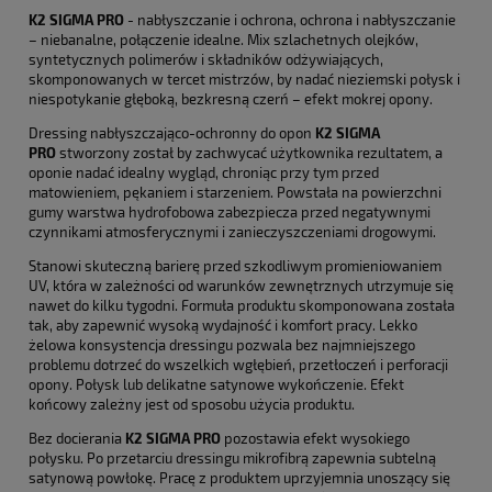
K2 SIGMA PRO
- nabłyszczanie i ochrona, ochrona i nabłyszczanie
– niebanalne, połączenie idealne. Mix szlachetnych olejków,
syntetycznych polimerów i składników odżywiających,
skomponowanych w tercet mistrzów, by nadać nieziemski połysk i
niespotykanie głęboką, bezkresną czerń – efekt mokrej opony.
Dressing nabłyszczająco-ochronny do opon
K2 SIGMA
PRO
stworzony został by zachwycać użytkownika rezultatem, a
oponie nadać idealny wygląd, chroniąc przy tym przed
matowieniem, pękaniem i starzeniem. Powstała na powierzchni
gumy warstwa hydrofobowa zabezpiecza przed negatywnymi
czynnikami atmosferycznymi i zanieczyszczeniami drogowymi.
Stanowi skuteczną barierę przed szkodliwym promieniowaniem
UV, która w zależności od warunków zewnętrznych utrzymuje się
nawet do kilku tygodni. Formuła produktu skomponowana została
tak, aby zapewnić wysoką wydajność i komfort pracy. Lekko
żelowa konsystencja dressingu pozwala bez najmniejszego
problemu dotrzeć do wszelkich wgłębień, przetłoczeń i perforacji
opony. Połysk lub delikatne satynowe wykończenie. Efekt
końcowy zależny jest od sposobu użycia produktu.
Bez docierania
K2 SIGMA PRO
pozostawia efekt wysokiego
połysku. Po przetarciu dressingu mikrofibrą zapewnia subtelną
satynową powłokę. Pracę z produktem uprzyjemnia unoszący się