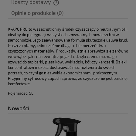
Koszty dostawy
Cena nie zawiera ewentualnych kosztów płatności
Opinie o produkcie (0)
X-APC PRO to wszechstronny środek czyszczący o neutralnym pH,
idealny do pielęgnacji wszystkich zmywalnych powierzchni w
samochodzie. Jego zaawansowana formuła skutecznie usuwa brud,
tłuszcz i plamy, jednocześnie dbając o bezpieczeństwo
czyszczonych materiałów. Produkt świetnie sprawdza się zarówno
wewnątrz, jak i na zewnątrz pojazdu, dzięki czemu można go
używać do tapicerki, plastików, wykładzin, kół czy karoserii. Dzięki
koncentratowi możesz dostosować moc roztworu do swoich
potrzeb, co czyni go niezwykle ekonomicznym i praktycznym.
Przyjemny cytrusowy zapach sprawia, że czyszczenie jest bardziej
komfortowe.
Pojemność: 5L
Nowości