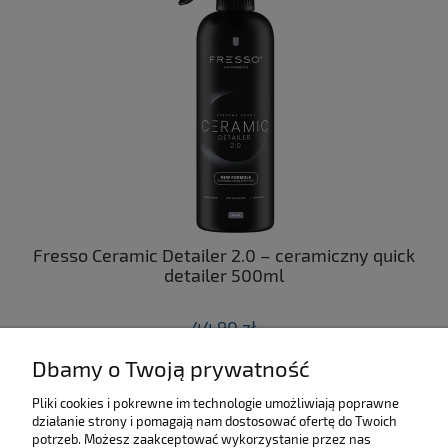
ny
Fresso Ceramic Detailer 2.0 – ceramiczny quick
C
 z
detailer 500ml
44,90 zł
Dbamy o Twoją prywatność
do koszyka
Pliki cookies i pokrewne im technologie umożliwiają poprawne
działanie strony i pomagają nam dostosować ofertę do Twoich
SKLEP
potrzeb. Możesz zaakceptować wykorzystanie przez nas