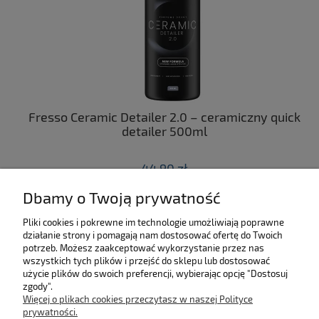
ny
Fresso Ceramic Detailer 2.0 – ceramiczny quick
C
 z
detailer 500ml
44,90 zł
Dbamy o Twoją prywatność
do koszyka
Pliki cookies i pokrewne im technologie umożliwiają poprawne
działanie strony i pomagają nam dostosować ofertę do Twoich
SKLEP
potrzeb. Możesz zaakceptować wykorzystanie przez nas
wszystkich tych plików i przejść do sklepu lub dostosować
użycie plików do swoich preferencji, wybierając opcję "Dostosuj
MOJE KONTO
zgody".
Więcej o plikach cookies przeczytasz w naszej Polityce
KONTAKT
prywatności.