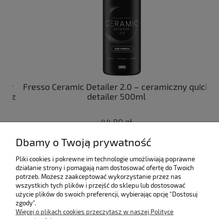
ny
Fresso Ceramic Detailer 2.0 – ceramiczny quick
C
 z
detailer 500ml
44,90 zł
Dbamy o Twoją prywatność
do koszyka
Pliki cookies i pokrewne im technologie umożliwiają poprawne
działanie strony i pomagają nam dostosować ofertę do Twoich
SKLEP
potrzeb. Możesz zaakceptować wykorzystanie przez nas
wszystkich tych plików i przejść do sklepu lub dostosować
użycie plików do swoich preferencji, wybierając opcję "Dostosuj
MOJE KONTO
zgody".
Więcej o plikach cookies przeczytasz w naszej Polityce