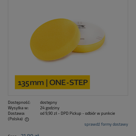
Dostępność:
dostępny
Wysyłka w:
24 godziny
Dostawa:
od 9,90 zł
- DPD Pickup - odbiór w punkcie
(Polska)
sprawdź formy dostawy
Cena nie zawiera ewentualnych kosztów płatności
21,90 zł