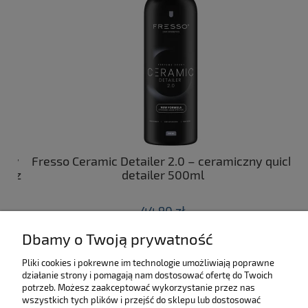
ny
Fresso Ceramic Detailer 2.0 – ceramiczny quick
C
 z
detailer 500ml
44,90 zł
Dbamy o Twoją prywatność
do koszyka
Pliki cookies i pokrewne im technologie umożliwiają poprawne
działanie strony i pomagają nam dostosować ofertę do Twoich
SKLEP
potrzeb. Możesz zaakceptować wykorzystanie przez nas
wszystkich tych plików i przejść do sklepu lub dostosować