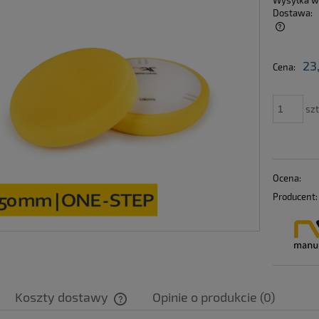
Wysyłka w
Dostawa:
Cena nie zawiera ewentualnych kosztów
23
Cena:
płatności
szt
Ocena:
Producent:
Koszty dostawy
Opinie o produkcie (0)