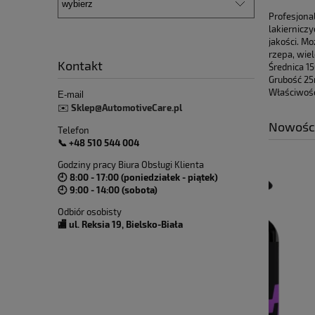
Profesjona
lakiernicz
jakości. M
rzepa, wie
Kontakt
Średnica 
Grubość 2
Właściwości
E-mail
Sklep@AutomotiveCare.pl
✉️
Nowośc
Telefon
📞 +48 510 544 004
Godziny pracy Biura Obsługi Klienta
🕘 8:00 - 17:00 (poniedziałek - piątek)
🕘 9:00 - 14:00 (sobota)
Odbiór osobisty
🏬 ul. Reksia 19, Bielsko-Biała