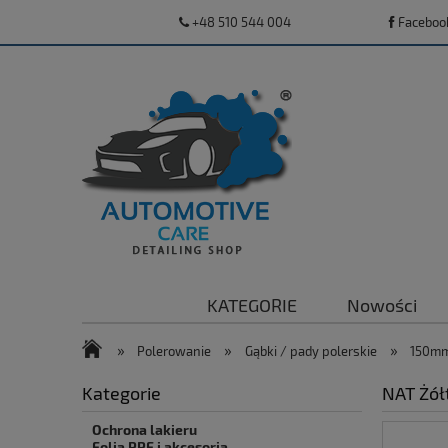
+48 510 544 004
Faceboo
KATEGORIE
Nowości
»
»
»
Polerowanie
Gąbki / pady polerskie
150m
Kategorie
NAT Żół
Ochrona lakieru
Folia PPF i akcesoria