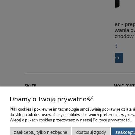
CarLab Bug Remover - preparat
Fres
przeznaczony do usuwania owadów
cerami
oraz ptasich odchodów z
powierzchni karoserii 750ml
25,00 zł
do koszyka
SKLEP
MOJE KON
Dbamy o Twoją prywatność
Zwroty i reklamacje
Polityka pr
Dostawa i płatność
Moje zamów
Pliki cookies i pokrewne im technologie umożliwiają poprawne działa
Regulamin sklepu
Przechowal
do sklepu lub dostosować użycie plików do swoich preferencji, wybiera
Więcej o plikach cookies przeczytasz w naszej Polityce prywatności.
zaakceptuj tylko niezbędne
dostosuj zgody
zaakceptu