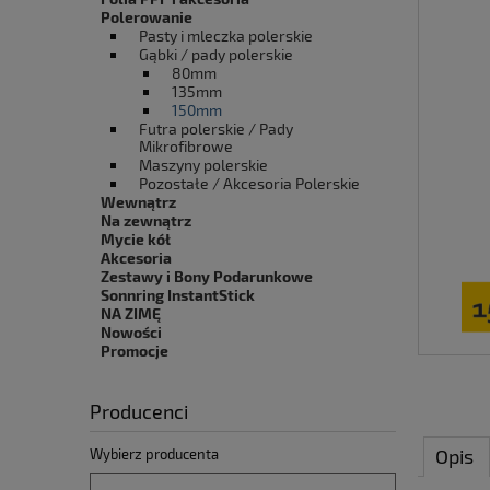
Polerowanie
Pasty i mleczka polerskie
Gąbki / pady polerskie
80mm
135mm
150mm
Futra polerskie / Pady
Mikrofibrowe
Maszyny polerskie
Pozostałe / Akcesoria Polerskie
Wewnątrz
Na zewnątrz
Mycie kół
Akcesoria
Zestawy i Bony Podarunkowe
Sonnring InstantStick
NA ZIMĘ
Nowości
Promocje
Producenci
Opis
Wybierz producenta