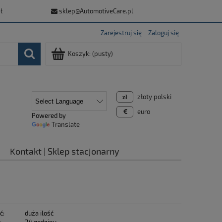
ł
sklep@AutomotiveCare.pl
Zarejestruj się
Zaloguj się
Koszyk:
(pusty)
złoty polski
euro
Powered by
Translate
Kontakt | Sklep stacjonarny
ć:
duża ilość