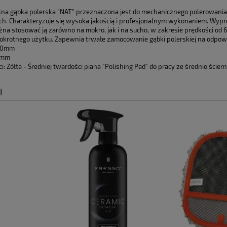
Cena nie zawiera ewentualnych kosztów
lna gąbka polerska "NAT" przeznaczona jest do mechanicznego polerowan
ych. Charakteryzuje się wysoka jakością i profesjonalnym wykonaniem. Wyp
płatności
ożna stosować ją zarówno na mokro, jak i na sucho, w zakresie prędkości o
lokrotnego użytku. Zapewnia trwałe zamocowanie gąbki polerskiej na odpo
150mm
5mm
: Żółta - Średniej twardości piana "Polishing Pad" do pracy ze średnio ścier
i