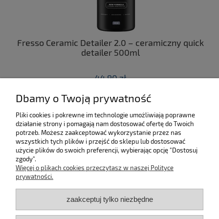
ny
Fresso Ceramic Detailer 2.0 – ceramiczny quick
C
 z
detailer 500ml
44,90 zł
Dbamy o Twoją prywatność
do koszyka
Pliki cookies i pokrewne im technologie umożliwiają poprawne
działanie strony i pomagają nam dostosować ofertę do Twoich
SKLEP
potrzeb. Możesz zaakceptować wykorzystanie przez nas
wszystkich tych plików i przejść do sklepu lub dostosować
użycie plików do swoich preferencji, wybierając opcję "Dostosuj
MOJE KONTO
zgody".
Więcej o plikach cookies przeczytasz w naszej Polityce
KONTAKT
prywatności.
zaakceptuj tylko niezbędne
BĄDŹ NA BIEŻĄCO!