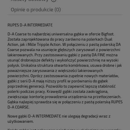
Cena nie zawiera ewentualnych kosztów płatności
Opinie o produkcie (0)
RUPES D-A INTERMEDIATE
D-A Coarse to najbardziej uniwersalna gąbka w ofercie Bigfoot.
Została zaprojektowana do pracy zarówno na polerkach Dual
Action, jak i Mille Tripple Action. W połączeniu z pastą polerską DA
Coarse pozwala na usunięcie głębszych zarysowań z powierzchni
lakierowanych. Przy zastosowaniu gąbki z pastą DA FINE można
usunąć drobniejsze defekty i wykończyć powierzchnię na wysoki
połysk. Unikalna struktura otwarto komórkowa, usuwa drobne i jak
poważniejsze zarysowania z większości lakierowanych
powierzchni. Oprócz zastosowania zupełnie nowych materiałów,
gąbki z serii D-A mają niższy profil w porównaniu do gąbek
poprzedniej generacji. Pozwoliło to zapewnić lepszą stabilność
polerki podczas pracy. Krawędź gąbki została zaokrąglona,
zwiększając kontorlę prowadzenia urządzenia na przetłoczeniach.
Gąbka najlepiej sprawdza się w połączeniu z pastą polerską RUPES
D-A COARSE.
Nowe gąbki D-A INTERMEDIATE nie ulegają degradacji wraz z
użytkowaniem.