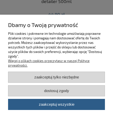
 z
detailer 500ml
44,90 zł
Dbamy o Twoją prywatność
do koszyka
Pliki cookies i pokrewne im technologie umożliwiają poprawne
działanie strony i pomagają nam dostosować ofertę do Twoich
SKLEP
potrzeb. Możesz zaakceptować wykorzystanie przez nas
wszystkich tych plików i przejść do sklepu lub dostosować
użycie plików do swoich preferencji, wybierając opcję "Dostosuj
MOJE KONTO
zgody".
Więcej o plikach cookies przeczytasz w naszej Polityce
KONTAKT
prywatności.
zaakceptuj tylko niezbędne
BĄDŹ NA BIEŻĄCO!
dostosuj zgody
Kosmetyki samochodowe Automotive Care
©
2026 | Platforma
Shoper
zaakceptuj wszystkie
pokaż pełną wersję strony