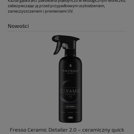
Każda gąbka jest pakowana pojedynczo w ekologicznym woreczku,
zabezpieczając ją przed przypadkowym uszkodzeniem,
zanieczyszczeniem i promieniami UV.
Nowości
ny
Fresso Ceramic Detailer 2.0 – ceramiczny quick
C