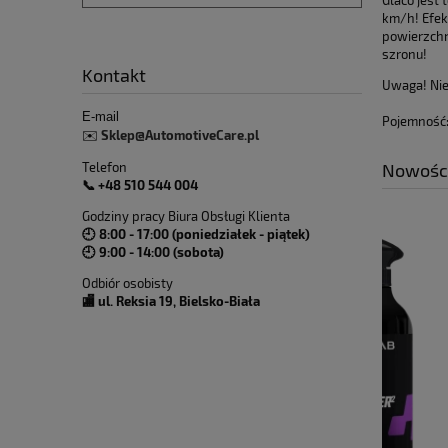
Glaco jest
km/h! Efek
powierzchn
szronu!
Kontakt
Uwaga! Nie
E-mail
Pojemność
Sklep@AutomotiveCare.pl
✉️
Nowośc
Telefon
📞 +48 510 544 004
Godziny pracy Biura Obsługi Klienta
🕘 8:00 - 17:00 (poniedziałek - piątek)
🕘 9:00 - 14:00 (sobota)
Odbiór osobisty
🏬 ul. Reksia 19, Bielsko-Biała