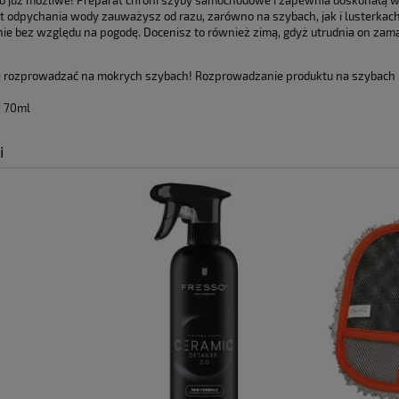
 to już możliwe! Preparat chroni szyby samochodowe i zapewnia doskonałą 
płatności
t odpychania wody zauważysz od razu, zarówno na szybach, jak i lusterkach
ie bez względu na pogodę. Docenisz to również zimą, gdyż utrudnia on z
 rozprowadzać na mokrych szybach! Rozprowadzanie produktu na szybach
: 70ml
i