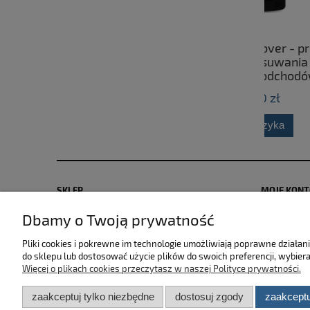
CarLab Bug Remover - preparat
Fres
przeznaczony do usuwania owadów
cerami
oraz ptasich odchodów z
powierzchni karoserii 750ml
25,00 zł
do koszyka
SKLEP
MOJE KON
Dbamy o Twoją prywatność
Zwroty i reklamacje
Polityka pr
Dostawa i płatność
Moje zamów
Pliki cookies i pokrewne im technologie umożliwiają poprawne działa
Regulamin sklepu
Przechowal
do sklepu lub dostosować użycie plików do swoich preferencji, wybiera
Więcej o plikach cookies przeczytasz w naszej Polityce prywatności.
zaakceptuj tylko niezbędne
dostosuj zgody
zaakceptu