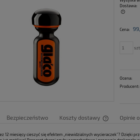
Wysyłka w
Dostawa:
Cena nie zawiera ewentualnych kosztów
99
Cena:
płatności
szt
Ocena:
Producent:
Bezpieczeństwo
Koszty dostawy
Opinie o
Cena nie zawier
ez 12 miesięcy cieszyć się efektem „niewidzialnych wycieraczek”? Dzięki