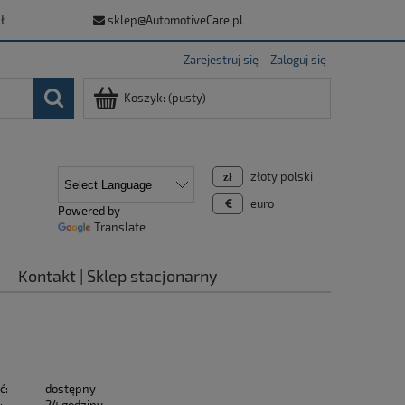
ł
sklep@AutomotiveCare.pl
Zarejestruj się
Zaloguj się
Koszyk:
(pusty)
złoty polski
euro
Powered by
Translate
Kontakt | Sklep stacjonarny
ć:
dostępny