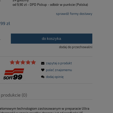
:
24 godziny
od 9,90 zł
- DPD Pickup - odbiór w punkcie
(Polska)
sprawdź formy dostawy
,99 zł
do koszyka
.
dodaj do przechowalni
zapytaj o produkt
poleć znajomemu
dodaj opinię
 produkcie (0)
a ewentualnych kosztów
 przełomowym technologiom zastosowanym w preparacie Ultra