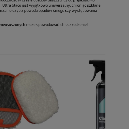
widoczność w czasie opadów deszczu już od prędkości 45
. Ultra Glaco jest wyjątkowo uniwersalny, chroniąc szklane
amarzanie szyb z powodu opadów śniegu czy występowania
 nieosuszonych może spowodować ich uszkodzenie!