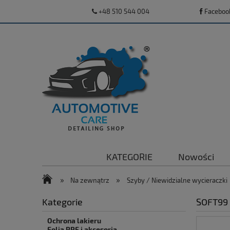
+48 510 544 004
Faceboo
KATEGORIE
Nowości
»
»
Na zewnątrz
Szyby / Niewidzialne wycieraczki
Kategorie
SOFT99 
Ochrona lakieru
Folia PPF i akcesoria