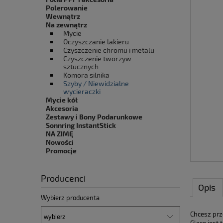
Polerowanie
Wewnątrz
Na zewnątrz
Mycie
Oczyszczanie lakieru
Czyszczenie chromu i metalu
Czyszczenie tworzyw
sztucznych
Komora silnika
Szyby / Niewidzialne
wycieraczki
Mycie kół
Akcesoria
Zestawy i Bony Podarunkowe
Sonnring InstantStick
NA ZIMĘ
Nowości
Promocje
Producenci
Opis
Wybierz producenta
Chcesz prz