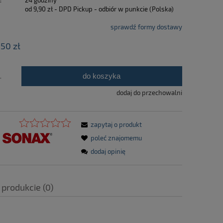
:
24 godziny
od 9,90 zł
- DPD Pickup - odbiór w punkcie
(Polska)
sprawdź formy dostawy
,50 zł
do koszyka
.
dodaj do przechowalni
zapytaj o produkt
poleć znajomemu
dodaj opinię
 produkcie (0)
a ewentualnych kosztów