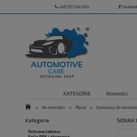
+48 510 544 004
Faceboo
KATEGORIE
Nowości
»
»
»
Na zewnątrz
Mycie
Szampony do samoch
Kategorie
SONAX X
Ochrona lakieru
Folia PPF i akcesoria