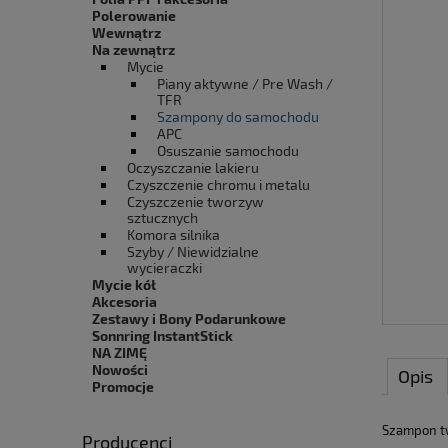
Polerowanie
Wewnątrz
Na zewnątrz
Mycie
Piany aktywne / Pre Wash /
TFR
Szampony do samochodu
APC
Osuszanie samochodu
Oczyszczanie lakieru
Czyszczenie chromu i metalu
Czyszczenie tworzyw
sztucznych
Komora silnika
Szyby / Niewidzialne
wycieraczki
Mycie kół
Akcesoria
Zestawy i Bony Podarunkowe
Sonnring InstantStick
NA ZIMĘ
Nowości
Opis
Promocje
Szampon tw
Producenci