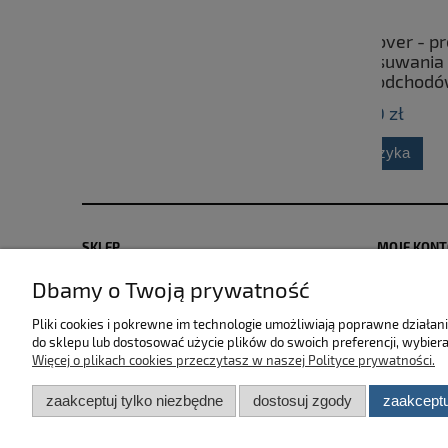
CarLab Bug Remover - preparat
Fres
przeznaczony do usuwania owadów
cerami
oraz ptasich odchodów z
powierzchni karoserii 750ml
25,00 zł
do koszyka
SKLEP
MOJE KON
Dbamy o Twoją prywatność
Zwroty i reklamacje
Polityka pr
Dostawa i płatność
Moje zamów
Pliki cookies i pokrewne im technologie umożliwiają poprawne działa
Regulamin sklepu
Przechowal
do sklepu lub dostosować użycie plików do swoich preferencji, wybiera
Więcej o plikach cookies przeczytasz w naszej Polityce prywatności.
zaakceptuj tylko niezbędne
dostosuj zgody
zaakceptu