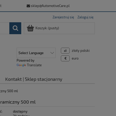
ł
sklep@AutomotiveCare.pl
Zarejestruj się
Zaloguj się
Koszyk:
(pusty)
złoty polski
euro
Powered by
Translate
Kontakt | Sklep stacjonarny
czny 500 ml
ramiczny 500 ml
ć:
dostępny