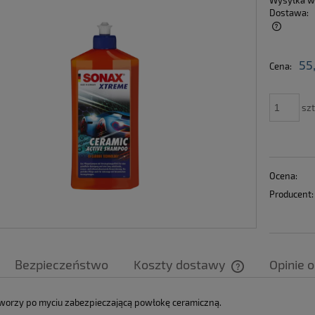
Wysyłka w
Dostawa:
Cena nie zawiera ewentualnych kosztów
55
Cena:
płatności
szt
Ocena:
Producent:
Bezpieczeństwo
Koszty dostawy
Opinie o
Cena nie zawier
orzy po myciu zabezpieczającą powłokę ceramiczną.