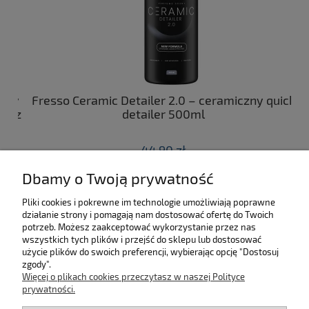
ny
Fresso Ceramic Detailer 2.0 – ceramiczny quick
C
 z
detailer 500ml
44,90 zł
Dbamy o Twoją prywatność
do koszyka
Pliki cookies i pokrewne im technologie umożliwiają poprawne
działanie strony i pomagają nam dostosować ofertę do Twoich
SKLEP
potrzeb. Możesz zaakceptować wykorzystanie przez nas
wszystkich tych plików i przejść do sklepu lub dostosować
użycie plików do swoich preferencji, wybierając opcję "Dostosuj
MOJE KONTO
zgody".
Więcej o plikach cookies przeczytasz w naszej Polityce
KONTAKT
prywatności.