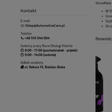
ShineMate 
Kontakt
W 10
Usuw
Szyb
E-mail
Sklep@AutomotiveCare.pl
✉️
Do s
Telefon
Nowośc
📞 +48 510 544 004
Godziny pracy Biura Obsługi Klienta
🕘 8:00 - 17:00 (poniedziałek - piątek)
🕘 9:00 - 14:00 (sobota)
Odbiór osobisty
🏬 ul. Reksia 19, Bielsko-Biała