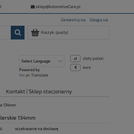
ł
sklep@AutomotiveCare.pl
Zarejestruj się
Zaloguj się
Koszyk:
(pusty)
złoty polski
euro
Powered by
Translate
Kontakt | Sklep stacjonarny
kie 134mm
polerskie 134mm
ć:
oczekiwanie na dostawę