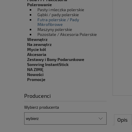
Polerowanie
Pasty i mleczka polerskie
Gąbki / pady polerskie
Futra polerskie / Pady
Mikrofibrowe
Maszyny polerskie
Pozostałe / Akcesoria Polerskie
Wewnątrz
Na zewnątrz
Mycie kół
Akcesoria
Zestawy i Bony Podarunkowe
Sonnring InstantStick
NA ZIMĘ
Nowości
Promocje
Producenci
Wybierz producenta
Opis