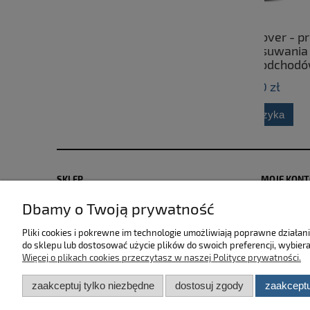
CarLab Bug Remover - preparat
Fres
przeznaczony do usuwania owadów
cerami
oraz ptasich odchodów z
powierzchni karoserii 750ml
25,00 zł
do koszyka
SKLEP
MOJE KON
Dbamy o Twoją prywatność
Zwroty i reklamacje
Polityka pr
Dostawa i płatność
Moje zamów
Pliki cookies i pokrewne im technologie umożliwiają poprawne działa
Regulamin sklepu
Przechowal
do sklepu lub dostosować użycie plików do swoich preferencji, wybiera
Więcej o plikach cookies przeczytasz w naszej Polityce prywatności.
zaakceptuj tylko niezbędne
dostosuj zgody
zaakceptu