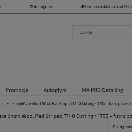
k
Instagram
Darmowa dostawa od 199 z
Promocje
Autoglym
MA PRO Detailing
»
we
ShineMate Short Wool Pad Striped T140 Cutting 41755 - futro polers
te Short Wool Pad Striped T140 Cutting 41755 - futro 
Dostępnoś