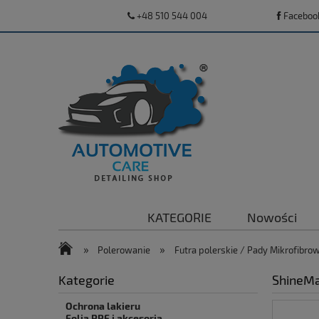
+48 510 544 004
Faceboo
KATEGORIE
Nowości
»
»
Polerowanie
Futra polerskie / Pady Mikrofibro
Kategorie
ShineMa
Ochrona lakieru
Folia PPF i akcesoria