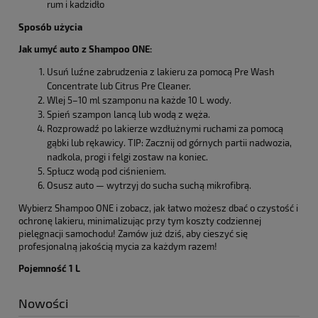
rum i kadzidło
Sposób użycia
Jak umyć auto z Shampoo ONE:
Usuń luźne zabrudzenia z lakieru za pomocą Pre Wash
Concentrate lub Citrus Pre Cleaner.
Wlej 5–10 ml szamponu na każde 10 L wody.
Spień szampon lancą lub wodą z węża.
Rozprowadź po lakierze wzdłużnymi ruchami za pomocą
gąbki lub rękawicy. TIP: Zacznij od górnych partii nadwozia,
nadkola, progi i felgi zostaw na koniec.
Spłucz wodą pod ciśnieniem.
Osusz auto — wytrzyj do sucha suchą mikrofibrą.
Wybierz Shampoo ONE i zobacz, jak łatwo możesz dbać o czystość i
ochronę lakieru, minimalizując przy tym koszty codziennej
pielęgnacji samochodu! Zamów już dziś, aby cieszyć się
profesjonalną jakością mycia za każdym razem!
Pojemność 1 L
Nowości