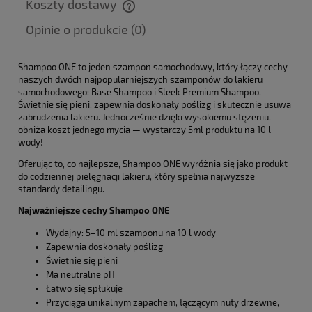
Koszty dostawy
Cena nie zawiera ewentualnych kosztów płatności
Opinie o produkcie (0)
Shampoo ONE to jeden szampon samochodowy, który łączy cechy
naszych dwóch najpopularniejszych szamponów do lakieru
samochodowego: Base Shampoo i Sleek Premium Shampoo.
Świetnie się pieni, zapewnia doskonały poślizg i skutecznie usuwa
zabrudzenia lakieru. Jednocześnie dzięki wysokiemu stężeniu,
obniża koszt jednego mycia — wystarczy 5ml produktu na 10 l
wody!
Oferując to, co najlepsze, Shampoo ONE wyróżnia się jako produkt
do codziennej pielęgnacji lakieru, który spełnia najwyższe
standardy detailingu.
Najważniejsze cechy Shampoo ONE
Wydajny: 5–10 ml szamponu na 10 l wody
Zapewnia doskonały poślizg
Świetnie się pieni
Ma neutralne pH
Łatwo się spłukuje
Przyciąga unikalnym zapachem, łączącym nuty drzewne,