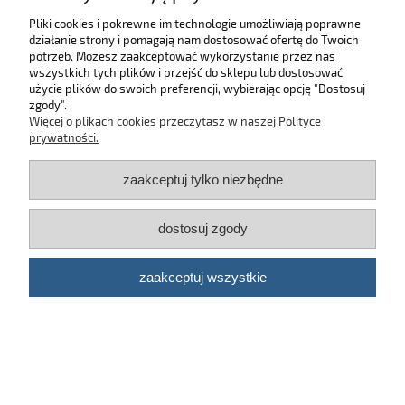
Pliki cookies i pokrewne im technologie umożliwiają poprawne
działanie strony i pomagają nam dostosować ofertę do Twoich
SKLEP
potrzeb. Możesz zaakceptować wykorzystanie przez nas
wszystkich tych plików i przejść do sklepu lub dostosować
użycie plików do swoich preferencji, wybierając opcję "Dostosuj
MOJE KONTO
zgody".
Więcej o plikach cookies przeczytasz w naszej Polityce
KONTAKT
prywatności.
zaakceptuj tylko niezbędne
BĄDŹ NA BIEŻĄCO!
dostosuj zgody
Kosmetyki samochodowe Automotive Care
©
2026 | Platforma
Shoper
zaakceptuj wszystkie
pokaż pełną wersję strony