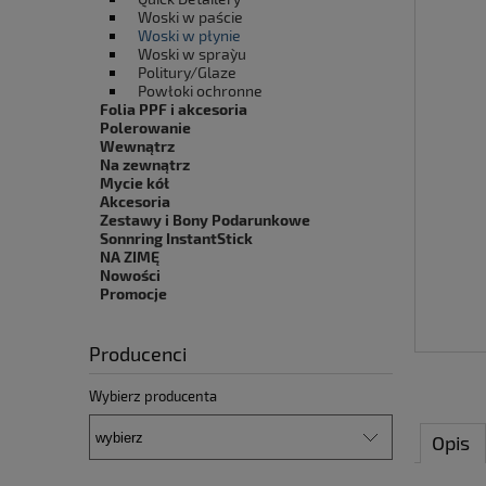
Woski w paście
Woski w płynie
Woski w spray`u
Politury/Glaze
Powłoki ochronne
Folia PPF i akcesoria
Polerowanie
Wewnątrz
Na zewnątrz
Mycie kół
Akcesoria
Zestawy i Bony Podarunkowe
Sonnring InstantStick
NA ZIMĘ
Nowości
Promocje
Producenci
Wybierz producenta
Opis