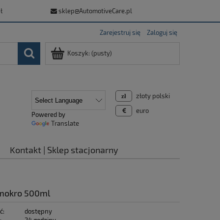
ł
sklep@AutomotiveCare.pl
Zarejestruj się
Zaloguj się
Koszyk:
(pusty)
złoty polski
euro
Powered by
Translate
Kontakt | Sklep stacjonarny
 mokro 500ml
ć:
dostępny