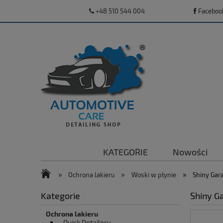
+48 510 544 004
Faceboo
KATEGORIE
Nowości
»
»
»
Ochrona lakieru
Woski w płynie
Shiny Gar
Kategorie
Shiny G
Ochrona lakieru
Quick Detailery