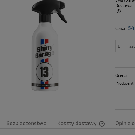
Wysyłka w
Dostawa:
Cena nie zawiera ewentualnych kosztów
54
Cena:
płatności
szt
Ocena:
Producent:
Bezpieczeństwo
Koszty dostawy
Opinie o