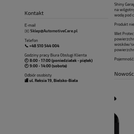
Shiny Gara
na wilgotn
Kontakt
wodą pod c
Produkt ni
E-mail
Sklep@AutomotiveCare.pl
✉️
Wet Protec
powierzchn
Telefon
wosków/sea
📞 +48 510 544 004
powierzchn
Godziny pracy Biura Obsługi Klienta
Pojemność
🕘 8:00 - 17:00 (poniedziałek - piątek)
🕘 9:00 - 14:00 (sobota)
Nowośc
Odbiór osobisty
🏬 ul. Reksia 19, Bielsko-Biała