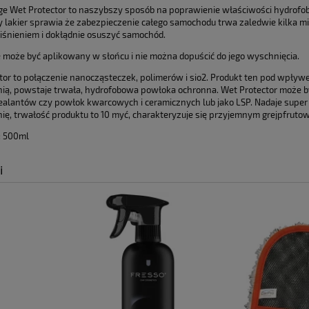
Cena nie zawier
ge Wet Protector to naszybszy sposób na poprawienie właściwości hydrofobow
y lakier sprawia że zabezpieczenie całego samochodu trwa zaledwie kilka mi
płatności
iśnieniem i dokłądnie osuszyć samochód.
e może być aplikowany w słońcu i nie można dopuścić do jego wyschnięcia.
tor to połączenie nanocząsteczek, polimerów i sio2. Produkt ten pod wpływ
ią, powstaje trwała, hydrofobowa powłoka ochronna. Wet Protector może b
lantów czy powłok kwarcowych i ceramicznych lub jako LSP. Nadaje super h
ię, trwałość produktu to 10 myć, charakteryzuje się przyjemnym grejpfrut
: 500ml
i