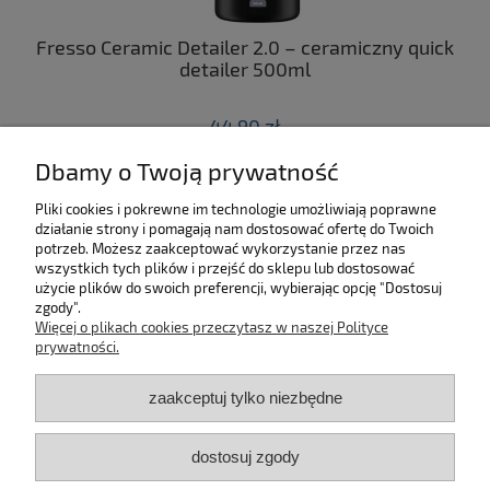
ny
Fresso Ceramic Detailer 2.0 – ceramiczny quick
C
 z
detailer 500ml
44,90 zł
Dbamy o Twoją prywatność
do koszyka
Pliki cookies i pokrewne im technologie umożliwiają poprawne
działanie strony i pomagają nam dostosować ofertę do Twoich
SKLEP
potrzeb. Możesz zaakceptować wykorzystanie przez nas
wszystkich tych plików i przejść do sklepu lub dostosować
użycie plików do swoich preferencji, wybierając opcję "Dostosuj
MOJE KONTO
zgody".
Więcej o plikach cookies przeczytasz w naszej Polityce
KONTAKT
prywatności.
zaakceptuj tylko niezbędne
BĄDŹ NA BIEŻĄCO!
dostosuj zgody
Kosmetyki samochodowe Automotive Care
©
2026 | Platforma
Shoper