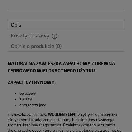
Opis
Koszty dostawy
Cena nie zawiera ewentualnych kosztów płatności
Opinie o produkcie (0)
NATURALNA ZAWIESZKA ZAPACHOWA Z DREWNA
CEDROWEGO WIELOKROTNEGO UŻYTKU
ZAPACH CYTRYNOWY:
owocowy
świeży
energetyzujący
Zawieszka zapachowa
WOODEN SCENT
z cytrynowym olejkiem
eterycznym to połączenie naturalnych materiałów i świeżego
aromatu inspirowanego naturą. Produkt wykonano w całości z
drewna cedrowego, które wyróżnia się trwałością oraz zdolnością