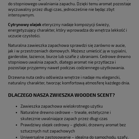
do stopniowego uwalniania zapachu. Dzięki temu aromat pozostaje
wyczuwalny przez długi czas, jednocześnie nie będąc zbyt
intensywnym.
Cytrynowy olejek
eteryczny nadaje kompozycji świeży,
energetyzujący charakter, który wprowadza do wnętrza lekkość i
uczucie czystości.
Naturalna zawieszka zapachowa sprawdzi się zarówno w aucie,
jak i w przestrzeniach domowych. Możesz umieścić ją w sypialni,
garderobie, łazience, biurze lub szafie z ubraniami. Cedrowe drewno
stopniowo uwalnia zapach, dlatego aromat nie przytłacza i
pozostaje przyjemny nawet podczas codziennego użytkowania.
Drzewna nuta cedru odświeża wnętrze i nadaje mu elegancki,
naturalny charakter, tworząc komfortową atmosferę każdego dnia.
DLACZEGO NASZA ZWIESZKA WOODEN SCENT?
Zawieszka zapachowa wielokrotnego użytku
Naturalne drewno cedrowe – trwałe, estetyczne i
skutecznie uwalniające zapach przez długi czas
Prawdziwy olejek cedrowy – głęboki, drzewny aromat bez
sztucznych nut zapachowych
Uniwersalne zastosowanie – idealna do samochodu, szafy,