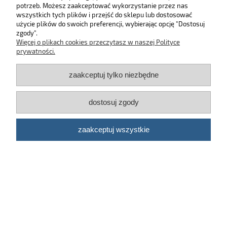
potrzeb. Możesz zaakceptować wykorzystanie przez nas
wszystkich tych plików i przejść do sklepu lub dostosować
użycie plików do swoich preferencji, wybierając opcję "Dostosuj
MOJE KONTO
zgody".
Więcej o plikach cookies przeczytasz w naszej Polityce
KONTAKT
prywatności.
zaakceptuj tylko niezbędne
BĄDŹ NA BIEŻĄCO!
dostosuj zgody
Kosmetyki samochodowe Automotive Care
©
2026 | Platforma
Shoper
zaakceptuj wszystkie
pokaż pełną wersję strony