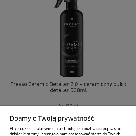
ny
Fresso Ceramic Detailer 2.0 – ceramiczny quick
C
 z
detailer 500ml
44,90 zł
Dbamy o Twoją prywatność
do koszyka
Pliki cookies i pokrewne im technologie umożliwiają poprawne
działanie strony i pomagają nam dostosować ofertę do Twoich
SKLEP