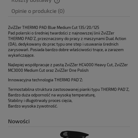
Cena nie zawiera ewentualnych kosztów płatności
Opinie o produkcie (0)
ZviZZer THERMO PAD Blue Medium Cut 135/20/125
Pad polerski o średniej twardości z najnowszej linii ZviZZer
THERMO PAD’Z, przeznaczony do pracy z maszynami Dual Action
(DA), dedykowany do prac typu one step i usuwania średnich
zarysowań. Posiada bardzo dobre właściwości tnące, a zarazem
wykańczające.
Najlepiej współpracuje z pastą ZviZZer HC4000 Heavy Cut, ZviZZer
MC3000 Medium Cut oraz ZviZZer One Polish
Innowacyjna technologia THERMO PAD’Z:
Termostabilna struktura zastosowanej pianki typu THERMO PAD’Z,
Bardzo duża odporność na wysoką temperaturę,
Stabilny i długotrwały proces cięcia,
Bardzo wysoka żywotność.
Nowości