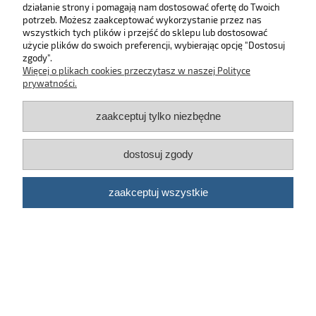
działanie strony i pomagają nam dostosować ofertę do Twoich
SKLEP
potrzeb. Możesz zaakceptować wykorzystanie przez nas
wszystkich tych plików i przejść do sklepu lub dostosować
użycie plików do swoich preferencji, wybierając opcję "Dostosuj
MOJE KONTO
zgody".
Więcej o plikach cookies przeczytasz w naszej Polityce
KONTAKT
prywatności.
zaakceptuj tylko niezbędne
BĄDŹ NA BIEŻĄCO!
dostosuj zgody
Kosmetyki samochodowe Automotive Care
©
2026 | Platforma
Shoper
zaakceptuj wszystkie
pokaż pełną wersję strony