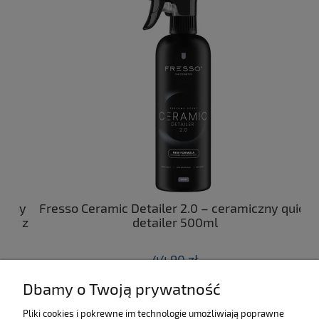
ny
Fresso Ceramic Detailer 2.0 – ceramiczny quick
C
 z
detailer 500ml
44,90 zł
Dbamy o Twoją prywatność
do koszyka
Pliki cookies i pokrewne im technologie umożliwiają poprawne