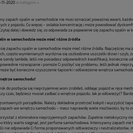
-11-2020
w kategorii:
-
ny zapach spalin w samochodzie nie musi oznaczać poważnej awarii, każdor
cych z pojazdu. Co więcej – osłabia koncentrację i może powodować dyskomf
zytaj dalej i dowiedz się, co odpowiada za pojawienie się zapachu spalin w k
alin w samochodzie może mieć różne źródła
 się zapachu spalin w samochodzie może mieć różne źródła. Najczęściej ma
ch, często wymienianych wyróżnia się uszkodzone uszczelki drzwi i szyb, zu
 sondy lambda. Jeśli nie posiadasz odpowiednich kwalifikacji, koniecznie ud
dpowiednie rozwiązanie i pomoże Ci pozbyć się problemu. Jeśli jednak niep
, może być konieczne czyszczenie tapicerki i odświeżenie wnętrza samochodu.
nętrze samochodu!
rok do pozbycia się nieprzyjemnej woni zrobiłeś, oddając pojazd w ręce mec
szy czas, będziesz musiał zadbać o wnętrze pojazdu. Jak je odświeżyć? Bardz
 gruntownych porządków. Należy dokładnie przetrzeć kokpit i wyczyścić tap
zapach we wnętrzu samochodu – masz naprawdę wiele możliwości, by to zr
rzystać z eliminatora nieprzyjemnych zapachów. Zupełnie nietoksyczny moż
po który warto sięgnąć, jest perfuma samochodowa. Intensywny zapach nie ty
eśli nie odpowiada Ci forma proponowanych odświeżaczy i neutralizatorów,