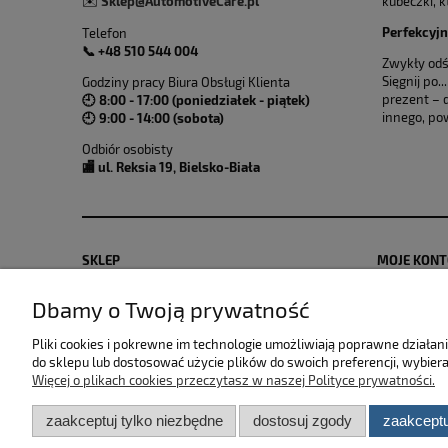
kubeczki, 
Sklep@AutomotiveCare.pl
✉️
Perfekcyj
Telefon
📞 +48 510 544 004
Zwykły odś
Sięgnij po
Godziny pracy Biura Obsługi Klienta
prezent – 
🕘 8:00 - 17:00 (poniedziałek - piątek)
innego, po
🕘 9:00 - 14:00 (sobota)
Odbiór osobisty
🏬 ul. Reksia 19, Bielsko-Biała
SKLEP
MOJE KON
Zwroty i reklamacje
Polityka pr
Dbamy o Twoją prywatność
Dostawa i płatność
Moje zamów
Pliki cookies i pokrewne im technologie umożliwiają poprawne działa
Regulamin sklepu
Przechowal
do sklepu lub dostosować użycie plików do swoich preferencji, wybiera
Więcej o plikach cookies przeczytasz w naszej Polityce prywatności.
zaakceptuj tylko niezbędne
dostosuj zgody
zaakceptu