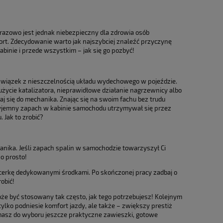
azowo jest jednak niebezpieczny dla zdrowia osób
ort. Zdecydowanie warto jak najszybciej znaleźć przyczynę
abinie i przede wszystkim – jak się go pozbyć!
 związek z nieszczelnością układu wydechowego w pojeździe.
życie katalizatora, nieprawidłowe działanie nagrzewnicy albo
aj się do mechanika. Znając się na swoim fachu bez trudu
rzyjemny zapach w kabinie samochodu utrzymywał się przez
 Jak to zrobić?
hanika. Jeśli zapach spalin w samochodzie towarzyszył Ci
o prosto!
icerkę dedykowanymi środkami. Po skończonej pracy zadbaj o
obić!
e być stosowany tak często, jak tego potrzebujesz! Kolejnym
lko podniesie komfort jazdy, ale także – zwiększy prestiż
 masz do wyboru jeszcze praktyczne zawieszki, gotowe