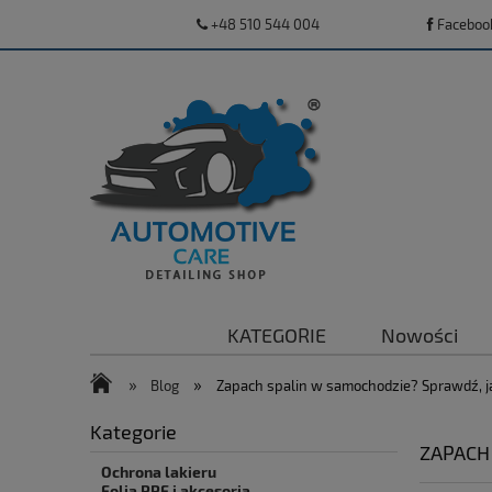
+48 510 544 004
Faceboo
KATEGORIE
Nowości
»
»
Blog
Zapach spalin w samochodzie? Sprawdź, jak
Kategorie
ZAPACH 
Ochrona lakieru
Folia PPF i akcesoria