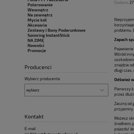
Dodano:
27
Polerowanie
Wewnątrz
Na zewnątrz
Nieprzyjem
Mycie kół
korzystają
Akcesoria
Zestawy i Bony Podarunkowe
problemu. C
Sonnring InstantStick
Zapach sp
NA ZIMĘ
Nowości
Pojawienie
Promocje
Wśród inny
uszkodzenie
znajdzie o
Producenci
długi czas
Wybierz producenta
Odśwież w
Pierwszy k
przez dłuż
Zacznij od
przyjemny 
Kontakt
Możesz sko
środkiem, 
pojazdu! J
E-mail