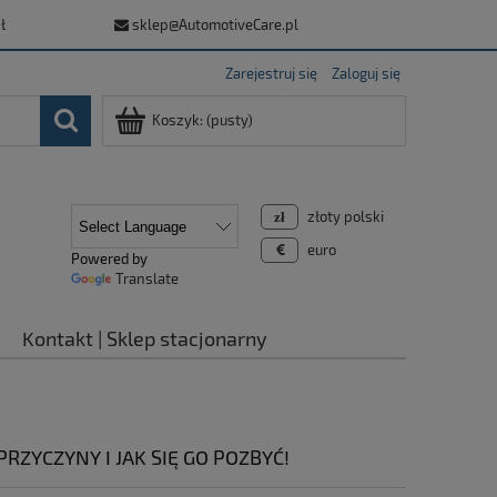
ł
sklep@AutomotiveCare.pl
Zarejestruj się
Zaloguj się
Koszyk:
(pusty)
złoty polski
euro
Powered by
Translate
Kontakt | Sklep stacjonarny
ZYCZYNY I JAK SIĘ GO POZBYĆ!