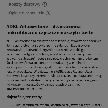
Koszty dostawy
Cena nie zawiera ewentualnych kosztów płatności
Opinie o produkcie (0)
ADBL Yellowstone – dwustronna
mikrofibra do czyszczenia szyb i luster
ADBL Yellowstone to dwustronna mikrofibra, stworzona specjalnie
do mycia i pielęgnacji powierzchni szklanych. Dzięki swojej
innowacyjnej konstrukcji, ręcznik skutecznie zapobiega
przenikaniu wilgoci na kolejną warstwę, co umożliwia jednoczesne
usuwanie zabrudzeń i osuszanie powierzchni jednym produktem.
Struktura waflowa doskonale sprawdza się w eliminacji
uporczywych zabrudzeń, a gładka strona świetnie zbiera brud oraz
resztki produktów. W połączeniu z ADBL Glass Cleaner Ultra
zapewnia łatwe czyszczenie szyb i luster, bez pozostawiania smug
i włókien. Jest to idealne rozwiązanie do uzyskania perfekcyjnego
wykończenia i czystości w samochodach oraz innych
powierzchniach szklanych.
Najważniejsze cechy
Dwustronna mikrofibra, idealna do czyszczenia szyb, luster i