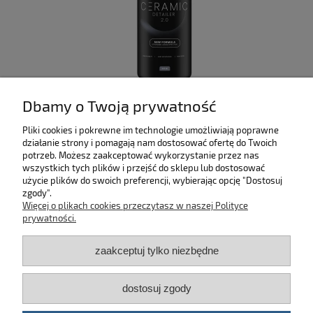
ny
Fresso Ceramic Detailer 2.0 – ceramiczny quick
C
Dbamy o Twoją prywatność
 z
detailer 500ml
Pliki cookies i pokrewne im technologie umożliwiają poprawne
działanie strony i pomagają nam dostosować ofertę do Twoich
44,90 zł
potrzeb. Możesz zaakceptować wykorzystanie przez nas
wszystkich tych plików i przejść do sklepu lub dostosować
do koszyka
użycie plików do swoich preferencji, wybierając opcję "Dostosuj
zgody".
Więcej o plikach cookies przeczytasz w naszej Polityce
SKLEP
prywatności.
zaakceptuj tylko niezbędne
MOJE KONTO
KONTAKT
dostosuj zgody