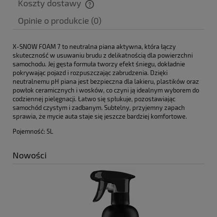
Koszty dostawy
Cena nie zawiera ewentualnych kosztów płatności
Opinie o produkcie (0)
X-SNOW FOAM 7 to neutralna piana aktywna, która łączy
skuteczność w usuwaniu brudu z delikatnością dla powierzchni
samochodu. Jej gęsta formuła tworzy efekt śniegu, dokładnie
pokrywając pojazd i rozpuszczając zabrudzenia. Dzięki
neutralnemu pH piana jest bezpieczna dla lakieru, plastików oraz
powłok ceramicznych i wosków, co czyni ją idealnym wyborem do
codziennej pielęgnacji. Łatwo się spłukuje, pozostawiając
samochód czystym i zadbanym. Subtelny, przyjemny zapach
sprawia, że mycie auta staje się jeszcze bardziej komfortowe.
Pojemność: 5L
Nowości