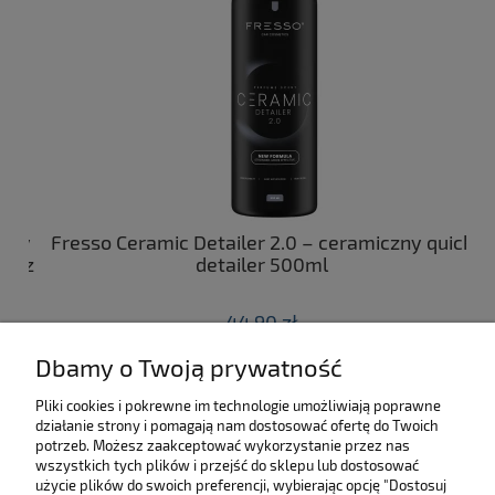
ny
Fresso Ceramic Detailer 2.0 – ceramiczny quick
C
 z
detailer 500ml
44,90 zł
Dbamy o Twoją prywatność
do koszyka
Pliki cookies i pokrewne im technologie umożliwiają poprawne
działanie strony i pomagają nam dostosować ofertę do Twoich
SKLEP
potrzeb. Możesz zaakceptować wykorzystanie przez nas
wszystkich tych plików i przejść do sklepu lub dostosować
użycie plików do swoich preferencji, wybierając opcję "Dostosuj
MOJE KONTO