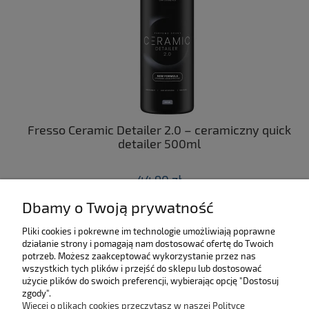
ny
Fresso Ceramic Detailer 2.0 – ceramiczny quick
C
 z
detailer 500ml
44,90 zł
Dbamy o Twoją prywatność
do koszyka
Pliki cookies i pokrewne im technologie umożliwiają poprawne
działanie strony i pomagają nam dostosować ofertę do Twoich
SKLEP
potrzeb. Możesz zaakceptować wykorzystanie przez nas
wszystkich tych plików i przejść do sklepu lub dostosować
użycie plików do swoich preferencji, wybierając opcję "Dostosuj
MOJE KONTO
zgody".
Więcej o plikach cookies przeczytasz w naszej Polityce