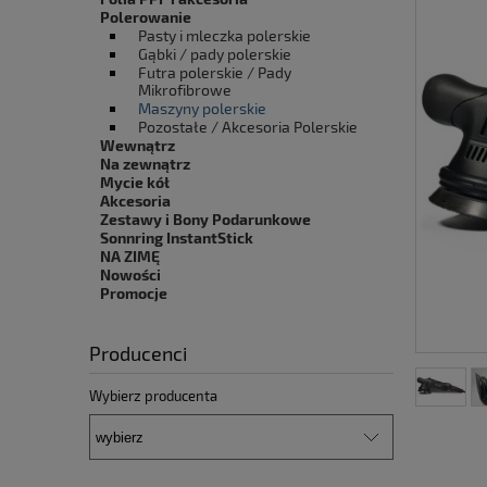
Polerowanie
Pasty i mleczka polerskie
Gąbki / pady polerskie
Futra polerskie / Pady
Mikrofibrowe
Maszyny polerskie
Pozostałe / Akcesoria Polerskie
Wewnątrz
Na zewnątrz
Mycie kół
Akcesoria
Zestawy i Bony Podarunkowe
Sonnring InstantStick
NA ZIMĘ
Nowości
Promocje
Producenci
Wybierz producenta