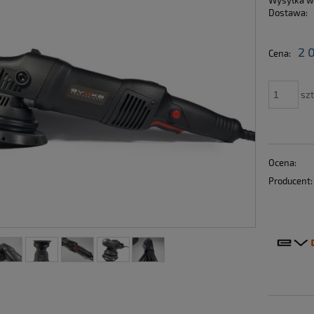
Wysyłka w
Dostawa:
Cena nie zawiera ewen
2 
Cena:
płatności
szt
Ocena:
Producent: