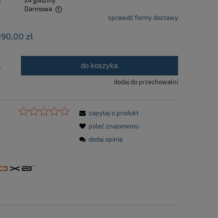
:
24 godziny
Darmowa
sprawdź formy dostawy
tualnych kosztów
090,00 zł
do koszyka
.
dodaj do przechowalni
zapytaj o produkt
poleć znajomemu
dodaj opinię