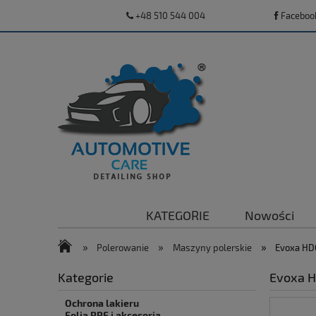
+48 510 544 004
Faceboo
KATEGORIE
Nowości
»
»
»
Polerowanie
Maszyny polerskie
Evoxa HDQ
Kategorie
Evoxa H
Ochrona lakieru
Folia PPF i akcesoria