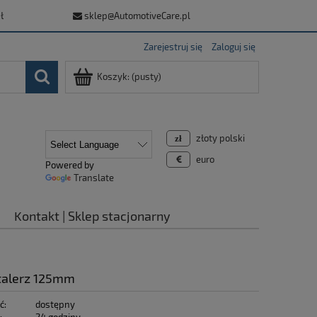
ł
sklep@AutomotiveCare.pl
Zarejestruj się
Zaloguj się
Koszyk:
(pusty)
złoty polski
euro
Powered by
Translate
Kontakt | Sklep stacjonarny
 talerz 125mm
ć:
dostępny