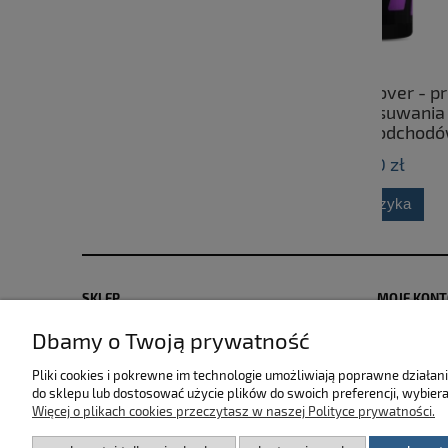
CarLab Bug Remover - preparat
Fres
przeznaczony do usuwania owadów
cerami
oraz ptasich odchodów z
powierzchni karoserii 750ml
25,00 zł
do koszyka
SKLEP
MOJE KON
Dbamy o Twoją prywatność
Zwroty i reklamacje
Polityka pr
Dostawa i płatność
Moje zamów
Pliki cookies i pokrewne im technologie umożliwiają poprawne działa
Regulamin sklepu
Przechowal
do sklepu lub dostosować użycie plików do swoich preferencji, wybiera
Więcej o plikach cookies przeczytasz w naszej Polityce prywatności.