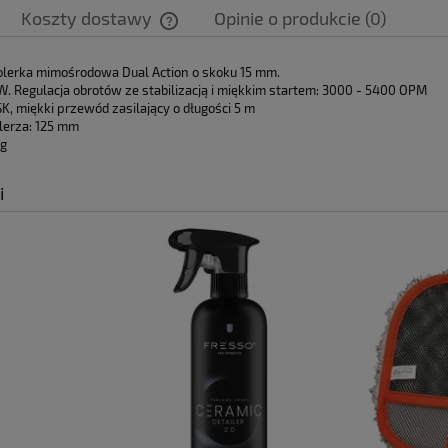
Koszty dostawy
Opinie o produkcie (0)
Cena nie zawiera ewentualnych kosztów
olerka mimośrodowa Dual Action o skoku 15 mm.
W. Regulacja obrotów ze stabilizacją i miękkim startem: 3000 - 5400 OPM
płatności
K, miękki przewód zasilający o długości 5 m
alerza: 125 mm
kg
i