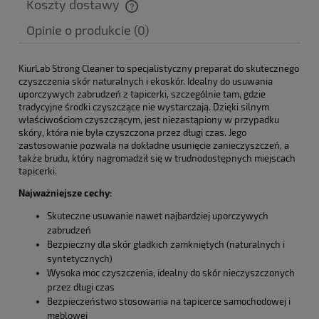
Koszty dostawy
Cena nie zawiera ewentualnych kosztów płatności
Opinie o produkcie (0)
KiurLab Strong Cleaner to specjalistyczny preparat do skutecznego
czyszczenia skór naturalnych i ekoskór. Idealny do usuwania
uporczywych zabrudzeń z tapicerki, szczególnie tam, gdzie
tradycyjne środki czyszczące nie wystarczają. Dzięki silnym
właściwościom czyszczącym, jest niezastąpiony w przypadku
skóry, która nie była czyszczona przez długi czas. Jego
zastosowanie pozwala na dokładne usunięcie zanieczyszczeń, a
także brudu, który nagromadził się w trudnodostępnych miejscach
tapicerki.
Najważniejsze cechy:
Skuteczne usuwanie nawet najbardziej uporczywych
zabrudzeń
Bezpieczny dla skór gładkich zamkniętych (naturalnych i
syntetycznych)
Wysoka moc czyszczenia, idealny do skór nieczyszczonych
przez długi czas
Bezpieczeństwo stosowania na tapicerce samochodowej i
meblowej