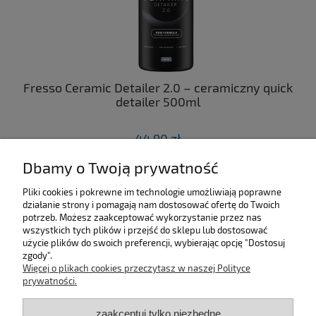
ny
Fresso Ceramic Detailer 2.0 – ceramiczny quick
C
 z
detailer 500ml
44,90 zł
Dbamy o Twoją prywatność
do koszyka
Pliki cookies i pokrewne im technologie umożliwiają poprawne
działanie strony i pomagają nam dostosować ofertę do Twoich
SKLEP
potrzeb. Możesz zaakceptować wykorzystanie przez nas
wszystkich tych plików i przejść do sklepu lub dostosować
użycie plików do swoich preferencji, wybierając opcję "Dostosuj
MOJE KONTO
zgody".
Więcej o plikach cookies przeczytasz w naszej Polityce
KONTAKT
prywatności.
zaakceptuj tylko niezbędne
BĄDŹ NA BIEŻĄCO!