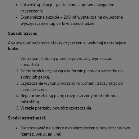
Łatwość aplikacji – gęsta piana zapewnia wygodne
czyszczenie
Ekonomiczne zużycie – 200 ml wystarcza na dwukrotne
wyczyszczenie tapicerki w samochodzie
Sposób użycia:
Aby uzyskać najlepsze efekty czyszczenia, wykonaj następujące
kroki:
Wstrząśnij butelką przed użyciem, aby wymieszać
zawartość.
Nałóż środek czyszczący w formie piany na szczotkę do
skóry lub gąbkę.
Czyszczenie wykonuj okrężnymi ruchami, zaczynając od
szwu do szwu.
Regularnie zbieraj pianę i rozpuszczony brud chłonną
mikrofibrą.
W razie potrzeby powtórz czyszczenie.
Środki ostrożności:
Nie stosować na skórze niezabezpieczonej powierzchniowo
(zamsz, welur, anilina).