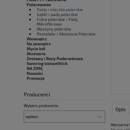
Polerowanie
Pasty i mleczka polerskie
Gąbki / pady polerskie
Futra polerskie / Pady
Mikrofibrowe
Maszyny polerskie
Pozostałe / Akcesoria Polerskie
Wewnątrz
Na zewnątrz
Mycie kół
Akcesoria
Zestawy i Bony Podarunkowe
Sonnring InstantStick
NA ZIMĘ
Nowości
Promocje
Producenci
Wybierz producenta
Opis
Menzerna P