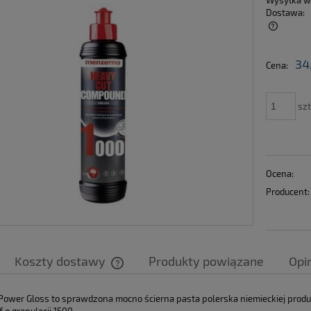
Wysyłka w
Dostawa:
Cena nie zawiera ewentualnych kosztów
34
Cena:
płatności
szt
Ocena:
Producent:
Koszty dostawy
Produkty powiązane
Opin
Cena nie zawiera ewentualnych kosztów
ower Gloss to sprawdzona mocno ścierna pasta polerska niemieckiej produkcj