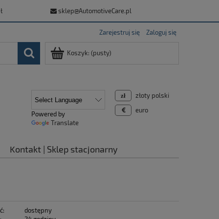
ł
sklep@AutomotiveCare.pl
Zarejestruj się
Zaloguj się
Koszyk:
(pusty)
złoty polski
euro
Powered by
Translate
Kontakt | Sklep stacjonarny
ć:
dostępny