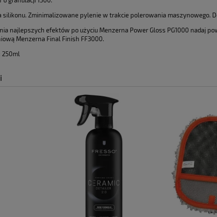
 o granulacji 1500.
płatności
a silikonu. Zminimalizowane pylenie w trakcie polerowania maszynowego. D
nia najlepszych efektów po użyciu Menzerna Power Gloss PG1000 nadaj pow
ową Menzerna Final Finish FF3000.
: 250ml
i