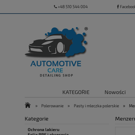
+48 510 544 004
Faceboo
KATEGORIE
Nowości
»
»
»
Polerowanie
Pasty i mleczka polerskie
Men
Kategorie
Menzern
Ochrona lakieru
Folia PPF i akcesoria