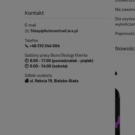
Usuwa szlif
Nie zawier
Kontakt
Dla uzyska
wykończeni
E-mail
Sklep@AutomotiveCare.pl
✉️
Pojemność
Telefon
📞 +48 510 544 004
Nowośc
Godziny pracy Biura Obsługi Klienta
🕘 8:00 - 17:00 (poniedziałek - piątek)
🕘 9:00 - 14:00 (sobota)
Odbiór osobisty
🏬 ul. Reksia 19, Bielsko-Biała