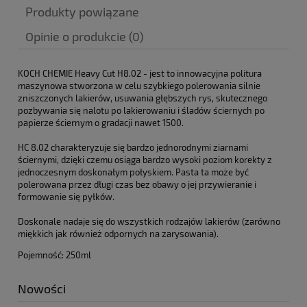
Produkty powiązane
Opinie o produkcie (0)
KOCH CHEMIE Heavy Cut H8.02 - jest to innowacyjna politura
maszynowa stworzona w celu szybkiego polerowania silnie
zniszczonych lakierów, usuwania głębszych rys, skutecznego
pozbywania się nalotu po lakierowaniu i śladów ściernych po
papierze ściernym o gradacji nawet 1500.
HC 8.02 charakteryzuje się bardzo jednorodnymi ziarnami
ściernymi, dzięki czemu osiąga bardzo wysoki poziom korekty z
jednoczesnym doskonałym połyskiem. Pasta ta może być
polerowana przez długi czas bez obawy o jej przywieranie i
formowanie się pyłków.
Doskonale nadaje się do wszystkich rodzajów lakierów (zarówno
miękkich jak również odpornych na zarysowania).
Pojemność: 250ml
Nowości