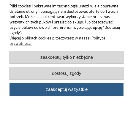
Pliki cookies i pokrewne im technologie umożliwiają poprawne
działanie strony i pomagają nam dostosować ofertę do Twoich
SKLEP
potrzeb. Możesz zaakceptować wykorzystanie przez nas
wszystkich tych plików i przejść do sklepu lub dostosować
użycie plików do swoich preferencji, wybierając opcję "Dostosuj
MOJE KONTO
zgody".
Więcej o plikach cookies przeczytasz w naszej Polityce
KONTAKT
prywatności.
zaakceptuj tylko niezbędne
BĄDŹ NA BIEŻĄCO!
dostosuj zgody
Kosmetyki samochodowe Automotive Care
©
2026 | Platforma
Shoper
zaakceptuj wszystkie
pokaż pełną wersję strony