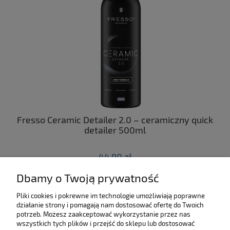
ny
Fresso Ceramic Detailer 2.0 – ceramiczny quick
C
 z
detailer 500ml
44,90 zł
Dbamy o Twoją prywatność
do koszyka
Pliki cookies i pokrewne im technologie umożliwiają poprawne
działanie strony i pomagają nam dostosować ofertę do Twoich
SKLEP
potrzeb. Możesz zaakceptować wykorzystanie przez nas
wszystkich tych plików i przejść do sklepu lub dostosować