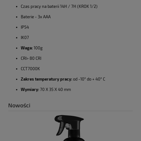
Czas pracy na baterii 14H / 7H (KROK 1/2)
Baterie - 3x AAA
IP54
IK07
Waga:
100g
CRI> 80 CRI
CCT7000K
Zakres temperatury pracy:
od -10° do + 40° C
Wymiary:
70 X 35 X 40 mm
Nowości