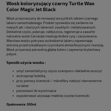
Wosk koloryzujący czarny Turtle Wax
Color Magic Jet Black
Wosk przeznaczony do renowacji wszystkich odcieni czarnego
lakieru samochodowego. Produkt sprawdza się zarówno na
nowych jak i starszych lakierach zwykłych i metalizowanych.
Delikatnie czyści, poleruje, nabłyszcza, regeneruje a zawarte
naturalne woski Carnauba maskują drobne rysy i zarysowania.
Warstwa wosku pokrywa uszkodzenia lakieru zapewniając
ochronę przed szkodliwymi czynnikami atmosferycznymi i korozją.
Wosk przywraca pierwotną głębię koloru i zapewnia brylantowy
połysk.
Sposób użycia wosku :
umyć samochód przy użyciu szamponu i dokładnie osuszyć
wstrząsnąć butelką
przy pomocy ściereczki / mikrofibry nałożyć równomiernie
na lakier
pozostawić do wyschnięcia
wypolerować używając miękkiej czystej ściereczki
Opakowanie: 500ml