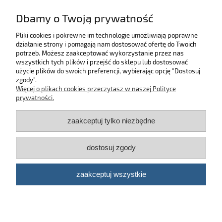
Dbamy o Twoją prywatność
do koszyka
Pliki cookies i pokrewne im technologie umożliwiają poprawne
działanie strony i pomagają nam dostosować ofertę do Twoich
SKLEP
potrzeb. Możesz zaakceptować wykorzystanie przez nas
wszystkich tych plików i przejść do sklepu lub dostosować
użycie plików do swoich preferencji, wybierając opcję "Dostosuj
MOJE KONTO
zgody".
Więcej o plikach cookies przeczytasz w naszej Polityce
KONTAKT
prywatności.
zaakceptuj tylko niezbędne
BĄDŹ NA BIEŻĄCO!
dostosuj zgody
Kosmetyki samochodowe Automotive Care
©
2026 | Platforma
Shoper
zaakceptuj wszystkie
pokaż pełną wersję strony