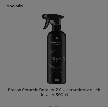
Nowości
ny
Fresso Ceramic Detailer 2.0 – ceramiczny quick
C
 z
detailer 500ml
44,90 zł