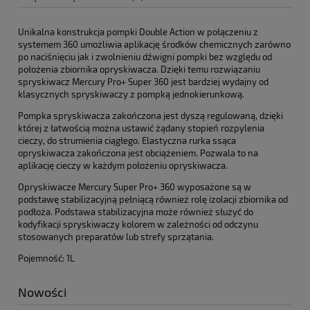
Unikalna konstrukcja pompki Double Action w połączeniu z
systemem 360 umożliwia aplikację środków chemicznych zarówno
po naciśnięciu jak i zwolnieniu dźwigni pompki bez względu od
położenia zbiornika opryskiwacza. Dzięki temu rozwiązaniu
spryskiwacz Mercury Pro+ Super 360 jest bardziej wydajny od
klasycznych spryskiwaczy z pompką jednokierunkową.
Pompka spryskiwacza zakończona jest dyszą regulowaną, dzięki
której z łatwością można ustawić żądany stopień rozpylenia
cieczy, do strumienia ciągłego. Elastyczna rurka ssąca
opryskiwacza zakończona jest obciążeniem. Pozwala to na
aplikację cieczy w każdym położeniu opryskiwacza.
Opryskiwacze Mercury Super Pro+ 360 wyposażone są w
podstawę stabilizacyjną pełniącą również rolę izolacji zbiornika od
podłoża. Podstawa stabilizacyjna może również służyć do
kodyfikacji spryskiwaczy kolorem w zależności od odczynu
stosowanych preparatów lub strefy sprzątania.
Pojemność: 1L
Nowości