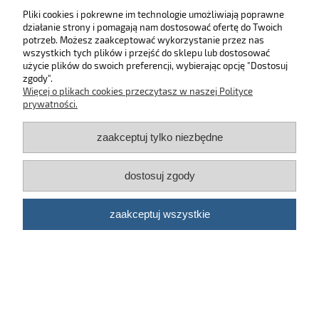
Pliki cookies i pokrewne im technologie umożliwiają poprawne
działanie strony i pomagają nam dostosować ofertę do Twoich
SKLEP
potrzeb. Możesz zaakceptować wykorzystanie przez nas
wszystkich tych plików i przejść do sklepu lub dostosować
użycie plików do swoich preferencji, wybierając opcję "Dostosuj
MOJE KONTO
zgody".
Więcej o plikach cookies przeczytasz w naszej Polityce
KONTAKT
prywatności.
zaakceptuj tylko niezbędne
BĄDŹ NA BIEŻĄCO!
dostosuj zgody
Kosmetyki samochodowe Automotive Care
©
2026 | Platforma
Shoper
zaakceptuj wszystkie
pokaż pełną wersję strony