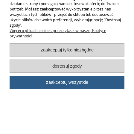
działanie strony i pomagają nam dostosować ofertę do Twoich
SKLEP
potrzeb. Możesz zaakceptować wykorzystanie przez nas
wszystkich tych plików i przejść do sklepu lub dostosować
użycie plików do swoich preferencji, wybierając opcję "Dostosuj
MOJE KONTO
zgody".
Więcej o plikach cookies przeczytasz w naszej Polityce
KONTAKT
prywatności.
zaakceptuj tylko niezbędne
BĄDŹ NA BIEŻĄCO!
dostosuj zgody
Kosmetyki samochodowe Automotive Care
©
2026 | Platforma
Shoper
zaakceptuj wszystkie
pokaż pełną wersję strony