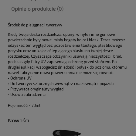
Opinie o produkcie (0)
Środek do pielęgnacji tworzyw
Kiedy twoja deska rozdzielcza, opony, winyle i inne gumowe
powierzchnie były nowe, miały bogaty kolor i blask. Teraz możesz
odzyskać ten wygląd bez pozostawienia tłustego, plastikowego
połysku oraz unikając oślepiającego blasku na twojej desce
rozdzielczej. Czyszczące odczynniki usuwają nieczystości i brud,
podczas gdy filtry UV zapewniają ochronę przed słońcem. Po
drugiej aplikacji wzbogacisz śniadość i połysk do poziomu, któremu
nawet fabrycznie nowa powierzchnia nie może się równać.
• Ochrona UV
• Do tworzyw sztucznych wewnątrz i na zewnątrz pojazdu
• Przywraca oryginalny wygląd
• Usuwa zabrudzenia
Pojemność: 473ml
Nowości